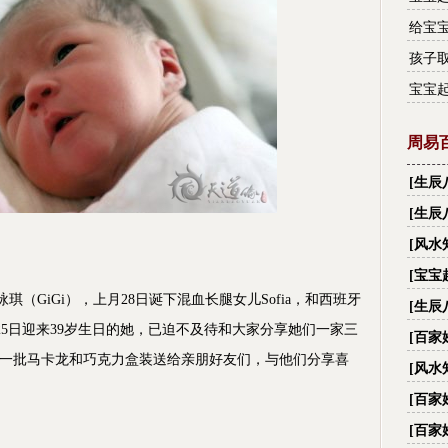
给宝
孩子
宝宝
周易
[
生辰
财,看
[
生辰
[
风水
[
宝宝
GiGi），上月28日诞下混血长腿女儿Sofia，和西班牙
[
生辰
月25日迎来39岁生日的她，已迫不及待和大家分享她们一家三
名字
[
百家
订制一批马卡龙和巧克力盒装送给亲朋好友们，与他们分享喜
字_
[
风水
际国
[
百家
字_
[
百家