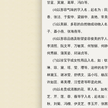
甘蓝、莫黛、葛翠、冯白等。
(4)以形容气味的字入名，起名为：
香、张洁、于梨华、梁丽华、袁艳、常美
(5)以美丽、多彩的自然物或动物人
子、聂小燕、张海燕等。
(6)以形容品德及盼望姿容俊美的字
李清照、阮文琴、万敏英、何智丽、何静
何秀丽、蒲英姿、邱淑贞等。
(7)以珍宝字或女性用品入名。如：
琳、琼、黛、瑶、莹、璎等。这样的名字
林黛玉、谢冰莹、舒绣文、温小珏、杨压
许如芸、蒋美璎、汪璧君等即是此例。
(8)以名贵或清雅的花、草入名。如
芝、芹、莲、蓉、薇等字入名，起名如：
秋、刘菊、冯榴、伊灵芝、李玉芹、张茜