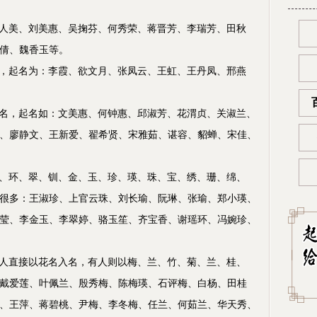
田人美、刘美惠、吴掬芬、何秀荣、蒋晋芳、李瑞芳、田秋
倩、魏香玉等。
名，起名为：李霞、欲文月、张凤云、王虹、王丹凤、邢燕
人名，起名如：文美惠、何钟惠、邱淑芳、花渭贞、关淑兰、
、廖静文、王新爱、翟希贤、宋雅茹、谌容、貂蝉、宋佳、
钗、环、翠、钏、金、玉、珍、瑛、珠、宝、绣、珊、绵、
很多：王淑珍、上官云珠、刘长瑜、阮琳、张瑜、郑小瑛、
莹、李金玉、李翠婷、骆玉笙、齐宝香、谢瑶环、冯婉珍、
有人直接以花名入名，有人则以梅、兰、竹、菊、兰、桂、
戴爱莲、叶佩兰、殷秀梅、陈梅瑛、石评梅、白杨、田桂
、王萍、蒋碧桃、尹梅、李冬梅、任兰、何茹兰、华天秀、