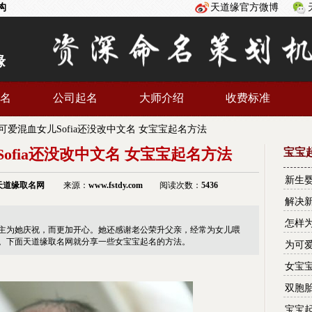
构
天道缘官方微博
缘
名
公司起名
大师介绍
收费标准
可爱混血女儿Sofia还没改中文名 女宝宝起名方法
ofia还没改中文名 女宝宝起名方法
宝宝
新生
天道缘
取名网
来源：
www.fstdy.com
阅读次数：
5436
解决
怎样
主为她庆祝，而更加开心。她还感谢老公荣升父亲，经常为女儿喂
。下面天道缘取名网就分享一些女宝宝起名的方法。
为可
女宝
双胞
宝宝