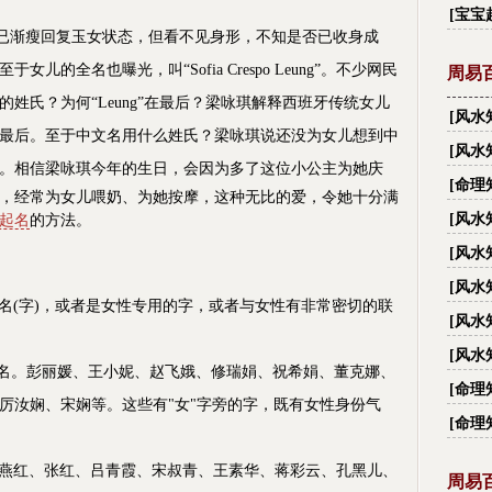
字_
[
宝宝
渐瘦回复玉女状态，但看不见身形，不知是否已收身成
的全名也曝光，叫“Sofia Crespo Leung”。不少网民
周易
姓氏？为何“Leung”在最后？梁咏琪解释西班牙传统女儿
[
风水
最后。至于中文名用什么姓氏？梁咏琪说还没为女儿想到中
有多
[
风水
。
相信梁咏琪今年的生日，会因为多了这位小公主为她庆
大禁忌
[
命理
，经常为女儿喂奶、为她按摩，这种无比的爱，令她十分满
[
风水
起名
的方法
。
越住
[
风水
[
风水
名(字)，或者是女性专用的字，或者与女性有非常密切的联
[
风水
[
风水
名为名。彭丽媛、王小妮、赵飞娥、修瑞娟、祝希娟、董克娜、
丑？
[
命理
厉汝娴、宋娴等。这些有"女"字旁的字，既有女性身份气
[
命理
冯燕红、张红、吕青霞、宋叔青、王素华、蒋彩云、孔黑儿、
周易