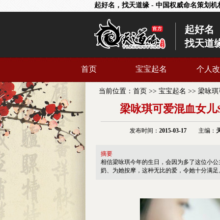
起好名，找天道缘 - 中国权威命名策划机
起好名
找天道
首页
宝宝起名
个人改
当前位置：
首页
>>
宝宝起名
>>
梁咏琪
梁咏琪可爱混血女儿S
发布时间：
2015-03-17
主编：
摘要
相信梁咏琪今年的生日，会因为多了这位小公
奶、为她按摩，这种无比的爱，令她十分满足