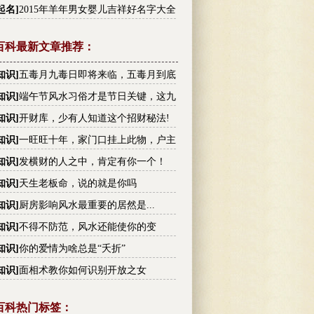
李姓高分名字大全
起名
]
2015年羊年男女婴儿吉祥好名字大全
百科最新文章推荐：
知识
]
五毒月九毒日即将来临，五毒月到底
毒？男女禁忌不可不知！
知识
]
端午节风水习俗才是节日关键，这九
你不可不知!
知识
]
开财库，少有人知道这个招财秘法!
知识
]
一旺旺十年，家门口挂上此物，户主
越有钱
知识
]
发横财的人之中，肯定有你一个！
知识
]
天生老板命，说的就是你吗
知识
]
厨房影响风水最重要的居然是...
知识
]
不得不防范，风水还能使你的变
！
知识
]
你的爱情为啥总是“夭折”
知识
]
面相术教你如何识别开放之女
百科热门标签：