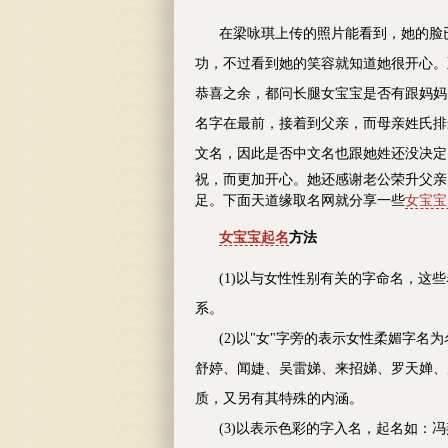
在梁咏琪上传的照片能看到，她的脸已
功，不过看到她的笑容就知道她很开心。至于女儿
恭喜之余，都问长腿女宝宝是否有跟妈妈的
名字在最前，接着到父亲，而母亲姓氏排
文名，因此是否中文名也跟她姓还没决定
祝，而更加开心。她还感谢老公荣升父亲
足。
下面天道缘取名网就分享一些
女宝宝
女宝宝起名
方法
(1)以与女性性别有关的字命名，这些
系。
(2)以"女"字旁的表示女性柔媚字
舒婷、闻婕、吴雷娣、来招娣、罗天婵、
质，又另有其特殊的内涵。
(3)以表示色彩的字入名，起名如：