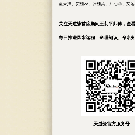
蓝天挂、贾桂秋、张桂英、江心蓉、艾莲
关注天道缘首席顾问王莉平师傅，查
每日推送风水运程、命理知识、命名
天道缘官方服务号