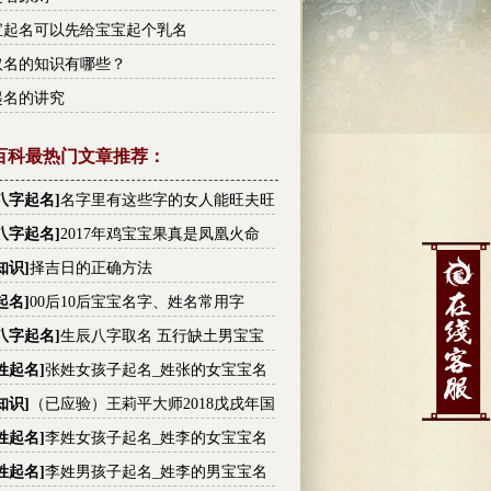
宝起名可以先给宝宝起个乳名
取名的知识有哪些？
起名的讲究
百科最热门文章推荐：
八字起名
]
名字里有这些字的女人能旺夫旺
有没有你的
八字起名
]
2017年鸡宝宝果真是凤凰火命
知识
]
择吉日的正确方法
起名
]
00后10后宝宝名字、姓名常用字
八字起名
]
生辰八字取名 五行缺土男宝宝
大全
姓起名
]
张姓女孩子起名_姓张的女宝宝名
张姓高分名字大全
知识
]
（已应验）王莉平大师2018戊戌年国
内大事件预测
姓起名
]
李姓女孩子起名_姓李的女宝宝名
李姓高分名字大全
姓起名
]
李姓男孩子起名_姓李的男宝宝名