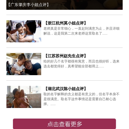
【广东肇庆李小姐点评】
【浙江杭州莫小姐点评】
老师真是非常细心，一直起到满意为止，并且详细
解说，这是我第二次来老师这里取名了......
【江苏苏州赵先生点评】
给的好几个名字都很有寓意，而且也很好听，选来
选去都觉得好，真希望能全部都用上......
【湖北武汉陈小姐点评】
取的名字解释的含义都是有意义的，但名字本身不
是很满意。取名字这件事情还是需要自己耐心选
择。......