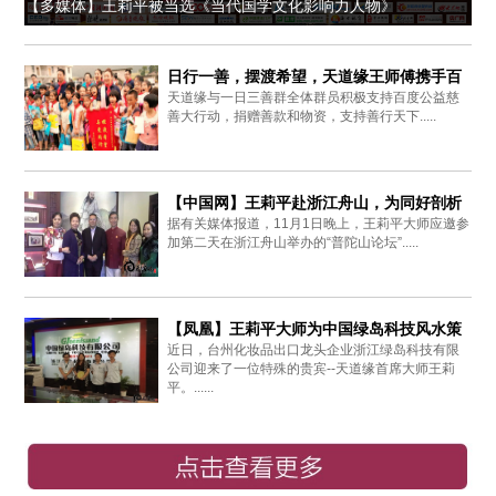
【多媒体】王莉平被当选《当代国学文化影响力人物》
日行一善，摆渡希望，天道缘王师傅携手百
天道缘与一日三善群全体群员积极支持百度公益慈
度爱心同行
善大行动，捐赠善款和物资，支持善行天下.....
【中国网】王莉平赴浙江舟山，为同好剖析
据有关媒体报道，11月1日晚上，王莉平大师应邀参
周易思想
加第二天在浙江舟山举办的“普陀山论坛”.....
【凤凰】王莉平大师为中国绿岛科技风水策
近日，台州化妆品出口龙头企业浙江绿岛科技有限
划布局
公司迎来了一位特殊的贵宾--天道缘首席大师王莉
平。......