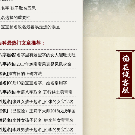
名字 孩子取名五忌
取名选择的重要性
！宝宝起名改名最容易走进的误区
百科最热门文章推荐：
八字起名
]
名字里有这些字的女人能旺夫旺
有没有你的
八字起名
]
2017年鸡宝宝果真是凤凰火命
知识
]
择吉日的正确方法
起名
]
00后10后宝宝名字、姓名常用字
八字起名
]
生辰八字取名 五行缺土男宝宝
大全
姓起名
]
张姓女孩子起名_姓张的女宝宝名
张姓高分名字大全
知识
]
（已应验）王莉平大师2018戊戌年国
内大事件预测
姓起名
]
李姓女孩子起名_姓李的女宝宝名
李姓高分名字大全
姓起名
]
李姓男孩子起名_姓李的男宝宝名