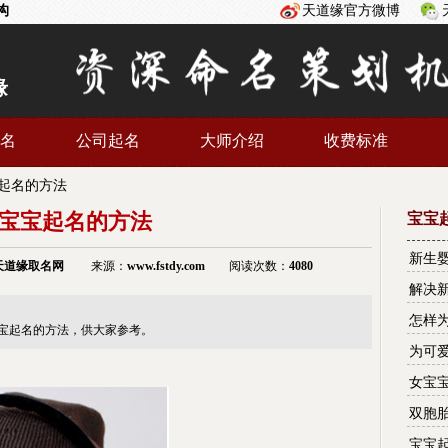
构
天道缘官方微博
缘
名
公司起名
大师介绍
收费标准
起名的方法
宝宝起名的方法
宝宝
新生
天道缘
取名网
来源：
www.fstdy.com
阅读次数：
4080
解决
怎样
宝起名的方法，供大家参考。
为可
女宝
双胞
宝宝