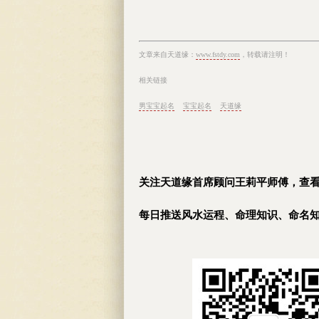
文章来自天道缘：
www.fstdy.com
，转载请注明
！
相关链接
男宝宝起名
宝宝起名
天道缘
关注天道缘首席顾问王莉平师傅，查
每日推送风水运程、命理知识、命名