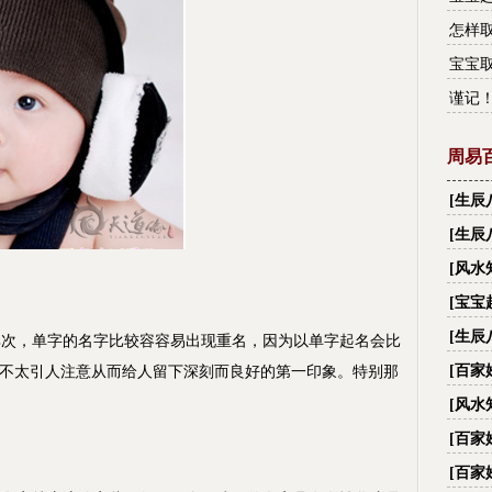
怎样取
宝宝
谨记
周易
[
生辰
财,看
[
生辰
[
风水
[
宝宝
[
生辰
次，单字的名字比较容容易出现重名，因为以单字起名会比
名字
[
百家
不太引人注意从而给人留下深刻而良好的第一印象。特别那
字_
[
风水
际国
[
百家
字_
[
百家