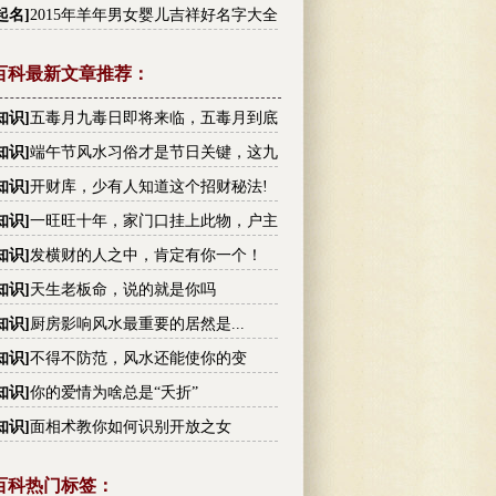
李姓高分名字大全
起名
]
2015年羊年男女婴儿吉祥好名字大全
百科最新文章推荐：
知识
]
五毒月九毒日即将来临，五毒月到底
毒？男女禁忌不可不知！
知识
]
端午节风水习俗才是节日关键，这九
你不可不知!
知识
]
开财库，少有人知道这个招财秘法!
知识
]
一旺旺十年，家门口挂上此物，户主
越有钱
知识
]
发横财的人之中，肯定有你一个！
知识
]
天生老板命，说的就是你吗
知识
]
厨房影响风水最重要的居然是...
知识
]
不得不防范，风水还能使你的变
！
知识
]
你的爱情为啥总是“夭折”
知识
]
面相术教你如何识别开放之女
百科热门标签：