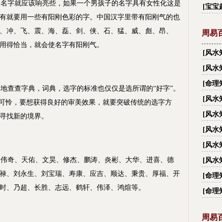
名字就应该响亮些，如果一个男孩子的名字具有女性化这是
字_
[
宝宝
有就要用一些有阳刚色彩的字。中国汉字里带有阳刚气的也
、冲、飞、震、海、磊、剑、侠、石、猛、威、彪、昂、
周易
用得恰当，就会使名字有阳刚气。
[
风水
有多
[
风水
大禁忌
[
命理
查查字典，词典，选字的标准也仅仅是选所谓的“好字”。
[
风水
得可怜，要想获得良好的审美效果，就要突破传统的选字方
越住
[
风水
寻找新的境界。
[
风水
[
风水
、伟奇、天佑、文昊、修杰、鹏涛、炎彬、大华、进喜、德
[
风水
丑？
禄、刘永生、刘宝瑞、寿康、应吉、顺达、秉贵、厚福、开
[
命理
时、乃超、长胜、志远、鹤轩、伟泽、鸿煊等。
[
命理
周易