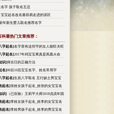
名字 孩子取名五忌
！宝宝起名改名最容易走进的误区
个新年新生婴儿取名推荐名字
百科最热门文章推荐：
八字起名
]
名字里有这些字的女人能旺夫旺
有没有你的
八字起名
]
2017年鸡宝宝果真是凤凰火命
知识
]
择吉日的正确方法
起名
]
00后10后宝宝名字、姓名常用字
八字起名
]
生辰八字取名 五行缺土男宝宝
大全
姓起名
]
张姓女孩子起名_姓张的女宝宝名
张姓高分名字大全
知识
]
（已应验）王莉平大师2018戊戌年国
内大事件预测
姓起名
]
李姓女孩子起名_姓李的女宝宝名
李姓高分名字大全
姓起名
]
李姓男孩子起名_姓李的男宝宝名