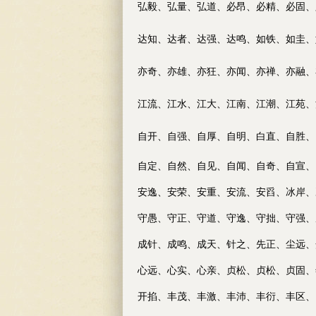
弘毅、弘量、弘道、必昂、必精、必固、
达知、达者、达强、达鸣、如铁、如圭、
亦奇、亦雄、亦狂、亦闻、亦禅、亦融、
江流、江水、江大、江南、江潮、江苑、
自开、自强、自厚、自明、白直、自胜、
自定、自然、自见、自闻、自奇
、自宣、
安逸、安荣
、安重、安流、安舀、冰岸、
守愚、守正、守道、
守逸、守拙、守强、
成针、成鸣、成天、
针之、先正、尘远、
心远、心实、心亲、
贞松、贞松、贞固、
开掐、丰茂、丰激
、
丰沛、丰衍、丰区、