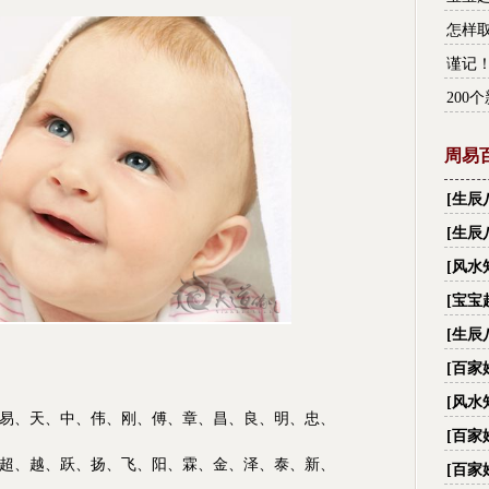
怎样取
谨记
200
周易
[
生辰
财,看
[
生辰
[
风水
[
宝宝
[
生辰
名字
[
百家
字_
[
风水
易、天、中、伟、刚、傅、章、昌、良、明、
忠、
际国
[
百家
字_
超、越、
跃、扬、飞、阳、霖、金、泽、泰、
新、
[
百家