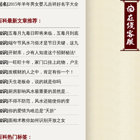
李姓高分名字大全
起名
]
2015年羊年男女婴儿吉祥好名字大全
百科最新文章推荐：
知识
]
五毒月九毒日即将来临，五毒月到底
毒？男女禁忌不可不知！
知识
]
端午节风水习俗才是节日关键，这九
你不可不知!
知识
]
开财库，少有人知道这个招财秘法!
知识
]
一旺旺十年，家门口挂上此物，户主
越有钱
知识
]
发横财的人之中，肯定有你一个！
知识
]
天生老板命，说的就是你吗
知识
]
厨房影响风水最重要的居然是...
知识
]
不得不防范，风水还能使你的变
！
知识
]
你的爱情为啥总是“夭折”
知识
]
面相术教你如何识别开放之女
百科热门标签：