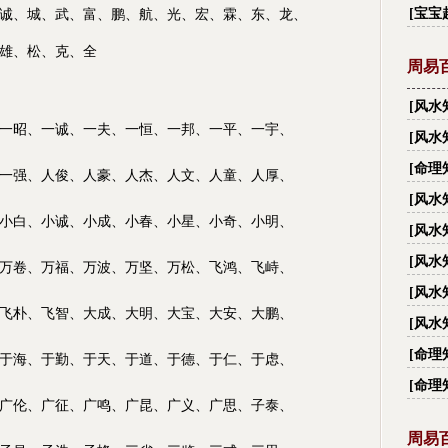
字_
[
宝宝
诚、城、武、富、鹏、航、光、宏、霖、
东、
龙、
雄、松、克、全
周易
[
风水
一昭、一诚、一夫、一恒、一邦、一平、一宇、
有多
[
风水
大禁忌
[
命理
一强、人俊、人豪、人杰、人文、人童、人厚、
[
风水
小白、小诚、小成、小春、小星、小奇、小明、
越住
[
风水
[
风水
万卷、万福、万波、万坚、万松、飞鸿、飞峙、
[
风水
飞朴、飞智、大成、大明、大宝、大安、大鹏、
[
风水
丑？
[
命理
于海、于勤、于天、于道、于德、于仁、于虑、
[
命理
广伦、广征、广鸣、广昆、广义、广思、子泰、
周易