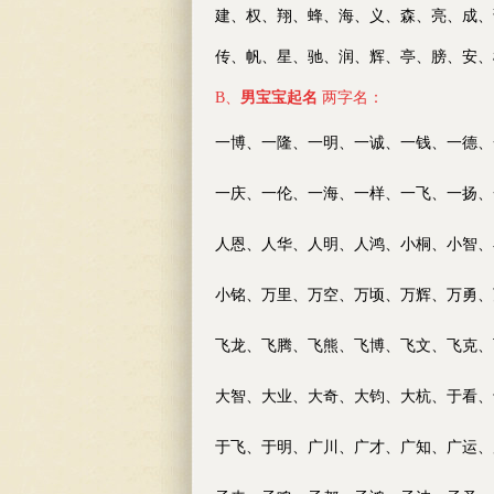
建、权、翔、蜂、海、义、
森、亮、成、
传、
帆、星、驰、润、辉、亭、膀、安、
B、
男宝宝起名
两字名：
一博、一隆、一明、一诚、一钱、一德、
一庆、一伦、一海、一样、一飞、一扬、
人恩、人华、人明、人鸿、小桐、小智、
小铭、万里、万空、万顷、万辉、万勇、
飞龙、飞腾、飞熊、飞博、飞文、飞克、
大智、大业、大奇、大钧、大杭、于看、
于飞、于明、广川、广才、广知、广运、