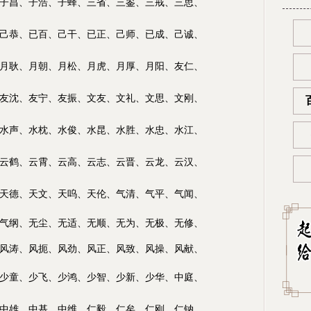
子昌、子浩、子蜂、三省、三鉴、三戒、三思、
己恭、已百、己干、已正、己师、已成、己诚、
月耿、月朝、月松、月虎、月厚、月阳、友仁、
友沈、友宁、友振、文友、文礼、文思、文刚、
水声、水枕、水俊、水昆、水胜、水忠、水江、
云鹤、云霄、云高、云志、云晋、云龙、云汉、
天德、天文、
天呜、天伦、气清
、气平、气闻、
气纲、无尘
、
无适、无顺、无为、无极、无修、
风涛、风扼、
风劲、风正、风致、风操、风献、
少童、少飞、少鸿、少智、少新、少华、中庭、
中雄、中基、中维、仁毅、仁矣、仁刚、仁钠、