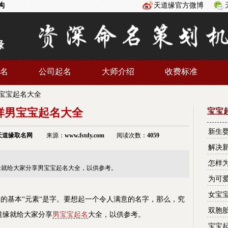
构
天道缘官方微博
缘
名
公司起名
大师介绍
收费标准
宝宝起名大全
祥男宝宝起名大全
宝宝
新生
天道缘
取名网
来源：
www.fstdy.com
阅读次数：
4059
解决
怎样
缘就给大家分享男宝宝起名大全，以供参考。
为可
女宝
基本“元素“是字。要想起一个令人满意的名字，那么，究
双胞
道缘就给大家分享
男宝宝起名
大全，以供参考。
宝宝