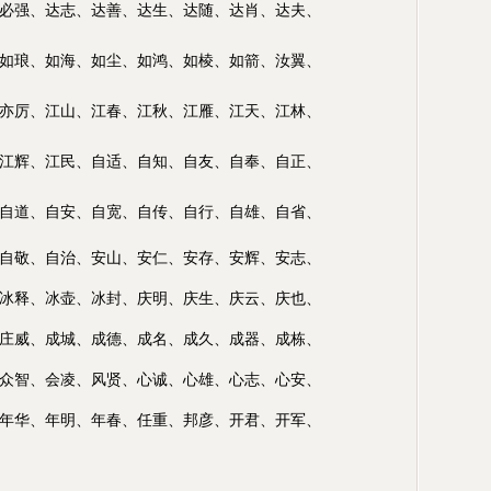
必强、达志、达善、达生、达随、达肖、达夫、
如琅、如海、如尘、如鸿、如棱、如箭、汝翼、
亦厉、江山、江春、江秋、江雁、江天、江林、
江辉、江民、自适、自知、自友、自奉、自正、
自道、自安、
自宽、自传、自行、自雄、自省、
自敬、自治、
安山、安仁、安存、安辉、安志、
冰释、冰壶、
冰封、庆明、庆生、庆云、庆也
、
庄威、成城、
成德
、成名、成久、成器、成栋、
众智、会凌、
风贤、心诚
、心雄、心志、心安、
年华、年明、年春、任重、邦彦、
开君、开军、