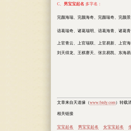
C、
男宝宝起名
多字名：
完颜海瑞、完颜海奇、完颜瑞奇、完颜景
谙葛瑞奇、诸葛瑞明、谙葛海青、诸葛青
上官青云、上官瑞联、上官易新、上官海
刘天得龙、王棋赛天、张京易凯、东海易
文章来自天道缘（
www.fstdy.com
）转载
相关链接
宝宝起名
男宝宝起名
女宝宝起名