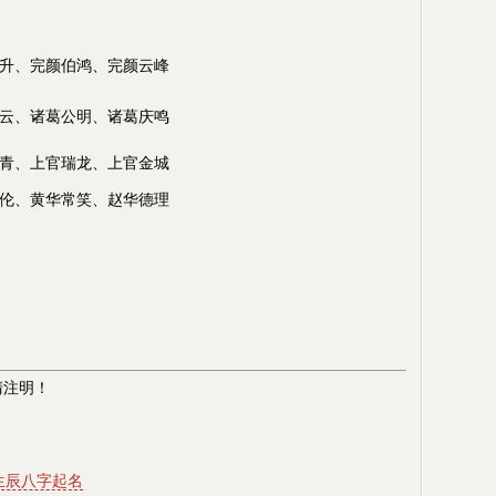
升、完颜伯鸿、完颜云峰
云、诸葛公明、诸葛庆鸣
青、上官瑞龙、上官金城
伦、黄华常笑、赵华德理
清注明！
生辰八字起名