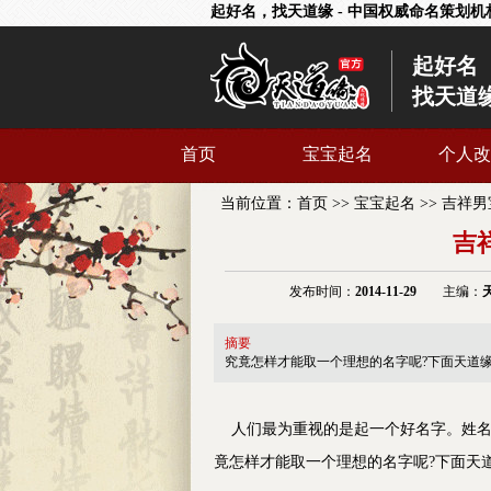
起好名，找天道缘 - 中国权威命名策划机
起好名
找天道
首页
宝宝起名
个人改
当前位置：
首页
>>
宝宝起名
>>
吉祥男
吉
发布时间：
2014-11-29
主编：
摘要
究竟怎样才能取一个理想的名字呢?下面天道
人们最为重视的是起一个好名字。姓名的
竟怎样才能取一个理想的名字呢?下面天