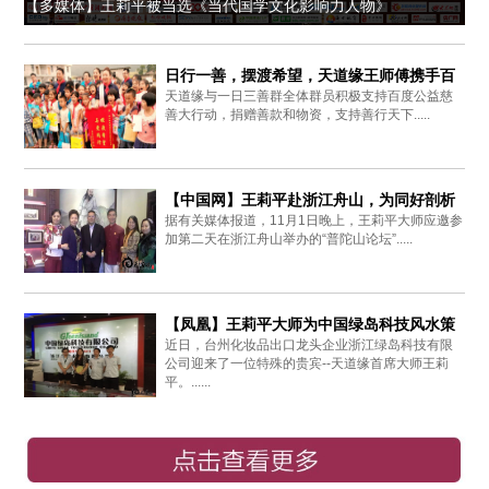
【多媒体】王莉平被当选《当代国学文化影响力人物》
日行一善，摆渡希望，天道缘王师傅携手百
天道缘与一日三善群全体群员积极支持百度公益慈
度爱心同行
善大行动，捐赠善款和物资，支持善行天下.....
【中国网】王莉平赴浙江舟山，为同好剖析
据有关媒体报道，11月1日晚上，王莉平大师应邀参
周易思想
加第二天在浙江舟山举办的“普陀山论坛”.....
【凤凰】王莉平大师为中国绿岛科技风水策
近日，台州化妆品出口龙头企业浙江绿岛科技有限
划布局
公司迎来了一位特殊的贵宾--天道缘首席大师王莉
平。......