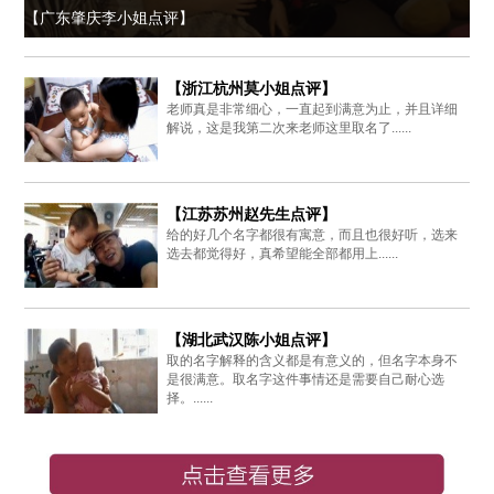
【广东肇庆李小姐点评】
【浙江杭州莫小姐点评】
老师真是非常细心，一直起到满意为止，并且详细
解说，这是我第二次来老师这里取名了......
【江苏苏州赵先生点评】
给的好几个名字都很有寓意，而且也很好听，选来
选去都觉得好，真希望能全部都用上......
【湖北武汉陈小姐点评】
取的名字解释的含义都是有意义的，但名字本身不
是很满意。取名字这件事情还是需要自己耐心选
择。......