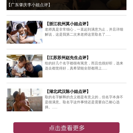
【广东肇庆李小姐点评】
【浙江杭州莫小姐点评】
老师真是非常细心，一直起到满意为止，并且详细
解说，这是我第二次来老师这里取名了......
【江苏苏州赵先生点评】
给的好几个名字都很有寓意，而且也很好听，选来
选去都觉得好，真希望能全部都用上......
【湖北武汉陈小姐点评】
取的名字解释的含义都是有意义的，但名字本身不
是很满意。取名字这件事情还是需要自己耐心选
择。......