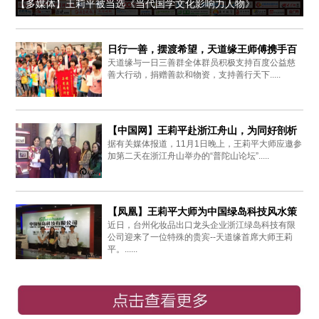
【多媒体】王莉平被当选《当代国学文化影响力人物》
日行一善，摆渡希望，天道缘王师傅携手百
天道缘与一日三善群全体群员积极支持百度公益慈
度爱心同行
善大行动，捐赠善款和物资，支持善行天下.....
【中国网】王莉平赴浙江舟山，为同好剖析
据有关媒体报道，11月1日晚上，王莉平大师应邀参
周易思想
加第二天在浙江舟山举办的“普陀山论坛”.....
【凤凰】王莉平大师为中国绿岛科技风水策
近日，台州化妆品出口龙头企业浙江绿岛科技有限
划布局
公司迎来了一位特殊的贵宾--天道缘首席大师王莉
平。......