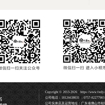
Copyright © 2013-2026 https://ww
公司电话：18126638031 ；0757-82277903
公司实体店及运营地址：广东省佛山市桂