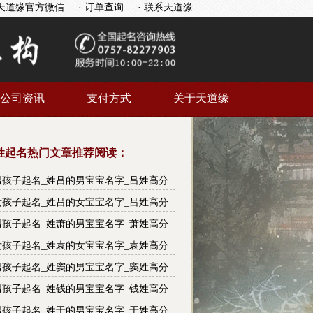
天道缘官方微信
· 订单查询
· 联系天道缘
公司资讯
支付方式
关于天道缘
姓起名热门文章推荐阅读：
男孩子起名_姓吕的男宝宝名字_吕姓高分
大全
女孩子起名_姓吕的女宝宝名字_吕姓高分
大全
男孩子起名_姓萧的男宝宝名字_萧姓高分
大全
女孩子起名_姓袁的女宝宝名字_袁姓高分
大全
男孩子起名_姓窦的男宝宝名字_窦姓高分
大全
男孩子起名_姓钱的男宝宝名字_钱姓高分
大全
男孩子起名_姓于的男宝宝名字_于姓高分