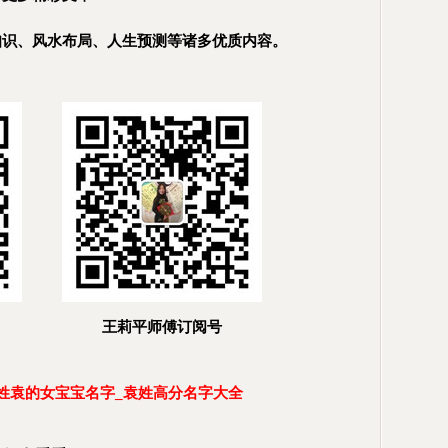
知识、风水布局、人生预测等诸多优质内容。
王莉平师傅订阅号
姓袁的女宝宝名字_袁姓高分名字大全