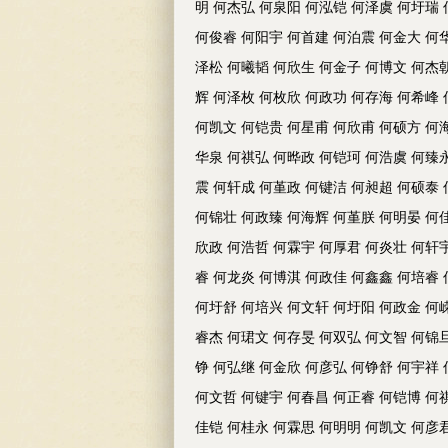
明 何杰弘 何泉阳 何泓铠 何泽虞 何圩瑞
何俊睿 何阳宇 何首建 何泊震 何金大 何
泽松 何曦韬 何欣生 何金子 何博文 何杰
辉 何泽枚 何枚欣 何政功 何存海 何希峰
何凯文 何铠贵 何星甫 何欣甫 何硕方 何
华泉 何祺弘 何晔政 何铠珂 何浩虞 何臻
震 何轩成 何堇政 何键洁 何昶超 何硕泰
何锦壮 何政臻 何海辉 何堇朕 何明晏 何
欣政 何浩哲 何霖宇 何厚君 何炎壮 何轩
睿 何龙炎 何博淇 何政佳 何鑫鑫 何培睿
何圩舒 何培兴 何文轩 何圩阳 何政金 何
睿杰 何珺文 何存旻 何双弘 何文智 何锦
铮 何弘继 何金欣 何彦弘 何铮舒 何宇祥
何文哲 何键宇 何春昌 何正睿 何铠博 何
佳铠 何桂永 何霖思 何明明 何凯文 何彦