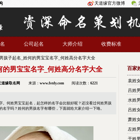
构
天道缘官方微博
缘
名
公司起名
大师介绍
收费标准
男孩子起名_姓何的男宝宝名字_何姓高分名字大全
何的男宝宝名字_何姓高分名字大全
百家
袁姓
天道缘
取名网
来源：
www.fstdy.com
阅读次数：
6221
名字
吕姓
名字
水姓
字。何姓男宝宝起名，起怎样的名字会比较好呢？还没看过何姓男孩
名字
的名字吗？姓何的男孩名字有哪些，下面就给大家介绍一下咯。
吕姓
名字
萧姓
名字
左姓
名字
于姓