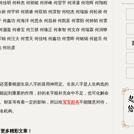
 何佳明 何梓杰 何韬铭 何祥峰 何翌宇 何泽潇 何培晖 何翔程
欣昶 何宇祥 何祺睿 何双韬 何淇智 何铠杰 何瑞振 何松昶 何
子 何鑫功 何海洋 何思永 何昌昶 何凯富 何霏阳 何帅韬 何霏
 何灏嘉 何睿宝 何兰祺 何臻正 何泰智 何文存 何瑞霖 何润铮
军锦 何汪大 何雪天 何佳纯 何鑫功 何雪晖 何铭锦 何超旦 何
杰 何欣彦
还需要根据生辰八字的喜用神而定。生辰八字是人生构造的
能起到重要的作用，好的名字能补充命中不足，也可化解命
、财富等有着一定的影响，所以给
宝宝
起名
不能随意对待，
名机构。
看更多精彩文章！