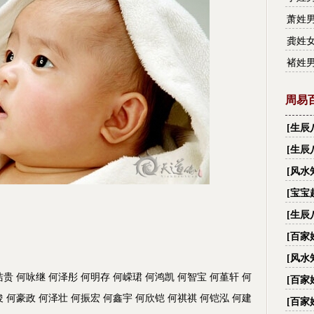
名字
萧姓
名字
龚姓
名字
褚姓
名字
周易
[
生辰
财,看
[
生辰
[
风水
[
宝宝
[
生辰
名字
[
百家
字_
[
风水
际国
洁贵 何咏继 何泽彤 何明存 何嵘珺 何鸿凯 何智宝 何堇轩 何
[
百家
字_
俊 何豪政 何泽壮 何振宏 何鑫宇 何欣铠 何祺祺 何铠泓 何建
[
百家