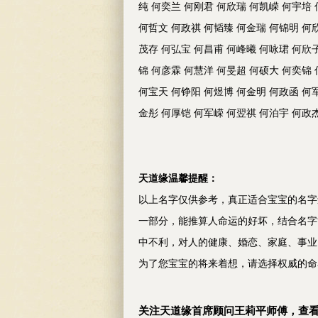
纯 何奕兰 何刚君 何欣瑞 何凯嵘 何宇培
何哲文 何政祺 何韬臻 何金瑞 何锦明 何
茂存 何弘宝 何昌甫 何峰曦 何咏珺 何欣
锦 何彦霖 何慧洋 何旻超 何硕大 何奕锦
何宝天 何铮阳 何煜博 何金明 何政函 何
金彤 何厚铠 何军嵘 何翌祺 何泊宇 何政
天道缘温馨提醒：
以上名字仅供参考，真正适合宝宝的名字
一部分，能推算人命运的好坏，结合名字
中不利，对人的健康、婚恋、家庭、事业
为了您宝宝的将来着想，请选择权威的命
关注天道缘首席顾问王莉平师傅，查