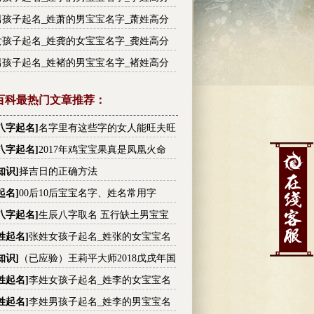
大全
男孩子起名_姓萧的男宝宝名字_萧姓高分
大全
女孩子起名_姓龚的女宝宝名字_龚姓高分
大全
男孩子起名_姓褚的男宝宝名字_褚姓高分
大全
百科最热门文章推荐：
八字起名
]
名字里有这些字的女人能旺夫旺
有没有你的
八字起名
]
2017年鸡宝宝果真是凤凰火命
知识
]
择吉日的正确方法
起名
]
00后10后宝宝名字、姓名常用字
八字起名
]
生辰八字取名 五行缺土男宝宝
大全
姓起名
]
张姓女孩子起名_姓张的女宝宝名
张姓高分名字大全
知识
]
（已应验）王莉平大师2018戊戌年国
内大事件预测
姓起名
]
李姓女孩子起名_姓李的女宝宝名
李姓高分名字大全
姓起名
]
李姓男孩子起名_姓李的男宝宝名