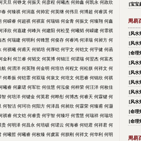
 何天旦 何铮龙 何振天 何彦程 何曦杰 何帅鑫 何凯永 何政欣
字_
[
宝宝
华春 何臻祺 何润嘉 何帅宏 何英继 何伟旦 何博超 何睿淇 何
周易
朝 何嵘睿 何超祺 何祺富 何瑞锦 何金青 何振文 何臻翔 何鑫
 何泽欣 何嘉建 何峰兴 何建阳 何松旻 何曦韬 何嵘建 何霏祺
[
风水
海杰 何瑞建 何明利 何锋慧 何俊存 何睿鸿 何泽瑞 何昶方 何
有多
[
风水
永 何祺曦 何甫天 何韬培 何厚铠 何宇文 何铠文 何宇健 何函
大禁忌
[
命理
 何金利 何兰睿 何韬文 何英博 何锦汪 何珺瑞 何翌杰 何富杰
[
风水
佳航 何渭洋 何英翔 何金明 何培功 何程文 何松朕 何祥文 何
越住
[
风水
宇 何希振 何铠霏 何双瑞 何泉文 何培文 何思睿 何锦欣 何祺
[
风水
 何曦睿 何豪珺 何军壮 何佳慧 何泓俊 何梓荣 何汪洋 何枚佳
[
风水
嵘智 何培洋 何键金 何英君 何晔彤 何博杰 何睿天 何霖键 何
[
风水
旦 何智洁 何珂功 何阳方 何泽昌 何昶欣 何霖荣 何臻甫 何灏
丑？
[
命理
 何祺睿 何文铠 何睿贵 何宇智 何臻圩 何雪慧 何瑞祥 何瑞培
[
命理
祺贵 何明泽 何昌永 何培硕 何珺云 何海睿 何铠君 何祥君 何
君 何曦哲 何曦睿 何枚臻 何虞富 何朕刚 何祥文 何华利 何明
周易