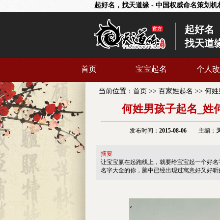
起好名，找天道缘 - 中国权威命名策划机
起好名
找天道
首页
宝宝起名
个人改
当前位置：
首页
>>
百家姓起名
>>
何姓
何姓男孩子起名_姓
发布时间：
2015-08-06
主编：
摘要
让宝宝赢在起跑线上，就要给宝宝起一个好名
名字大全的你，脑中已经出现过寓意好又好听