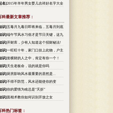
李姓高分名字大全
起名
]
2015年羊年男女婴儿吉祥好名字大全
百科最新文章推荐：
知识
]
五毒月九毒日即将来临，五毒月到底
毒？男女禁忌不可不知！
知识
]
端午节风水习俗才是节日关键，这九
你不可不知!
知识
]
开财库，少有人知道这个招财秘法!
知识
]
一旺旺十年，家门口挂上此物，户主
越有钱
知识
]
发横财的人之中，肯定有你一个！
知识
]
天生老板命，说的就是你吗
知识
]
厨房影响风水最重要的居然是...
知识
]
不得不防范，风水还能使你的变
！
知识
]
你的爱情为啥总是“夭折”
知识
]
面相术教你如何识别开放之女
百科热门标签：