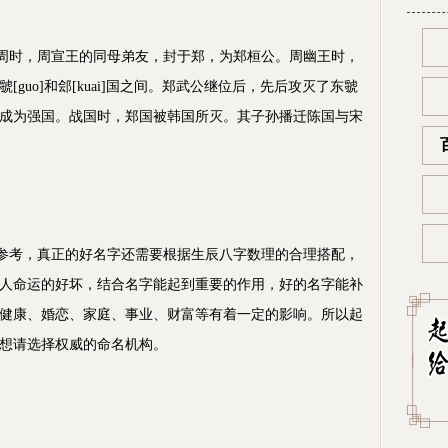
时，周宣王的同母弟友，封于郑，为郑桓公。周幽王时，
guo]和郐[kuai]国之间。郑武公继位后，先后攻灭了东虢
成为强国。战国时，郑国被韩国所灭。其子孙播迁陈国与宋
参考，真正的好名字还需要根据生辰八字数理的合理搭配，
人命运的好坏，结合名字能起到重要的作用，好的名字能补
健康、婚恋、家庭、事业、财富等有着一定的影响。所以起
想请选择权威的命名机构。