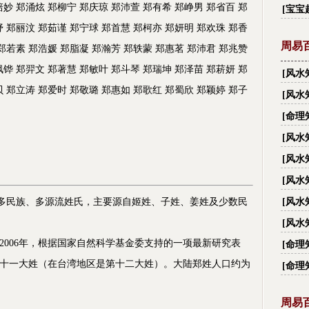
字_
培妙 郑涌炫 郑柳宁 郑庆琼 郑沛萱 郑有希 郑峥男 郑省百 郑
[
宝宝
妤 郑丽汶 郑茹谨 郑宁球 郑首慧 郑柯亦 郑妍明 郑欢珠 郑香
周易
 郑若素 郑浩媛 郑脂凝 郑瀚芳 郑轶蒙 郑惠茗 郑沛君 郑兆赞
枫铧 郑羿文 郑著慧 郑敏叶 郑斗琴 郑瑞坤 郑泽苗 郑菥妍 郑
[
风水
贝 郑立涛 郑爱时 郑敬璐 郑惠如 郑歌红 郑蜀欣 郑颖婷 郑子
有多
[
风水
大禁忌
[
命理
[
风水
越住
[
风水
[
风水
民族、多源流姓氏，主要源自姬姓、子姓、姜姓及少数民
[
风水
[
风水
丑？
2006年，根据国家自然科学基金委支持的一项最新研究表
[
命理
十一大姓（在台湾地区是第十二大姓）。大陆郑姓人口约为
[
命理
周易