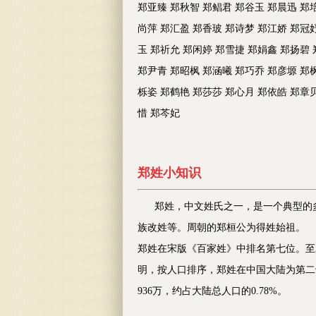
郑亚臻 郑秋智 郑鲳君 郑谷玉 郑晨迅 郑
尚萍 郑汇盈 郑香玻 郑诗梦 郑江娇 郑冠
玉 郑祈允 郑闲婷 郑雪捷 郑娟鑫 郑扬碧
郑尹青 郑昭枫 郑涵曦 郑巧乔 郑彦塬 郑
栎姿 郑鹤艳 郑莎莎 郑心月 郑依皓 郑章
惜 郑芩妃
郑
姓
小
知识
郑姓，中文姓氏之一，是一个典型的多
族改姓等。周朝的郑桓公为得姓始祖。
郑姓在宋版《百家姓》中排名第七位。至
明，按人口排序，郑姓在中国大陆为第二
936万，约占大陆总人口的0.78%。