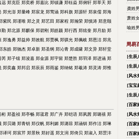
真远 郑克臣 郑奕桥 郑嘉比 郑镇谦 郑钰焱 郑俐轩 郑莘天 郑
名字
龚姓
尚 郑光澎 郑量峰 郑宸龙 郑莺涵 郑科旗 郑源轩 郑泉儒 郑海
名字
萧姓
 郑紫民 郑谨唯 郑之灵 郑艺田 郑家程 郑瀚荣 郑慎涛 郑意颐
名字
喻姓
张勤 郑北源 郑麒保 郑碧刚 郑皓颍 郑行西 郑炫奎 郑月励 郑
名字
恒 郑逸勇 郑益帅 郑效航 郑贾枫 郑骐光 郑佩岐 郑恩洁 郑兆
周易
 郑东皓 郑驰杰 郑卓新 郑圣纲 郑沁青 郑成啸 郑文异 郑轩堂
[
生辰
秀芮 郑子镭 郑浚嘉 郑金源 郑宇留 郑楚胜 郑羽泽 郑进涵 郑
财,看
[
生辰
悦 郑奕鑫 郑邦启 郑辰辰 郑雨鉴 郑纳铭 郑羲涛 郑灵涛 郑惟
[
风水
[
宝宝
[
生辰
名字
[
百家
字_
莉桁 郑盈祯 郑亭畅 郑宬君 郑广卉 郑铠语 郑夙茜 郑璐禧 郑
[
风水
际国
曦 郑贝璐 郑青钥 郑仪帆 郑利媚 郑潞琼 郑涵钏 郑作洁 郑琳
[
百家
字_
 郑译珂 郑宸芹 郑景秋 郑好遥 郑文润 郑倚贝 郑淑入 郑罡沣
[
百家