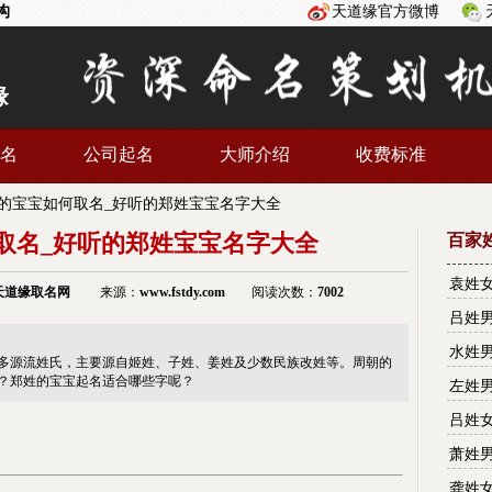
构
天道缘官方微博
缘
名
公司起名
大师介绍
收费标准
的宝宝如何取名_好听的郑姓宝宝名字大全
取名_好听的郑姓宝宝名字大全
百家
袁姓
天道缘
取名网
来源：
www.fstdy.com
阅读次数：
7002
名字
吕姓
名字
水姓
多源流姓氏，主要源自姬姓、子姓、姜姓及少数民族改姓等。周朝的
名字
？郑姓的宝宝起名适合哪些字呢？
左姓
名字
吕姓
名字
萧姓
名字
龚姓