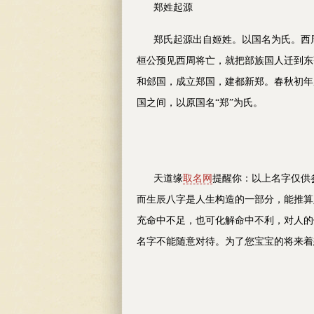
郑
姓起源
郑氏起源出自姬姓。以国名为氏。西周
桓公预见西周将亡，就把部族国人迁到东虢[
和郐国，成立郑国，建都新郑。春秋初年
国之间，以原国名“郑”为氏。
天道缘
取名网
提醒你：以上名字仅供
而生辰八字是人生构造的一部分，能推算
充命中不足，也可化解命中不利，对人的
名字不能随意对待。为了您宝宝的将来着