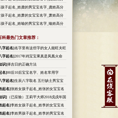
大全
男孩子起名_姓龚的男宝宝名字_龚姓高分
大全
女孩子起名_姓萧的女宝宝名字_萧姓高分
大全
男孩子起名_姓喻的男宝宝名字_喻姓高分
大全
百科最热门文章推荐：
八字起名
]
名字里有这些字的女人能旺夫旺
有没有你的
八字起名
]
2017年鸡宝宝果真是凤凰火命
知识
]
择吉日的正确方法
起名
]
00后10后宝宝名字、姓名常用字
八字起名
]
生辰八字取名 五行缺土男宝宝
大全
姓起名
]
张姓女孩子起名_姓张的女宝宝名
张姓高分名字大全
知识
]
（已应验）王莉平大师2018戊戌年国
内大事件预测
姓起名
]
李姓女孩子起名_姓李的女宝宝名
李姓高分名字大全
姓起名
]
李姓男孩子起名_姓李的男宝宝名