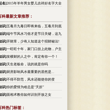
李姓高分名字大全
起名
]
2015年羊年男女婴儿吉祥好名字大全
百科最新文章推荐：
知识
]
五毒月九毒日即将来临，五毒月到底
毒？男女禁忌不可不知！
知识
]
端午节风水习俗才是节日关键，这九
你不可不知!
知识
]
开财库，少有人知道这个招财秘法!
知识
]
一旺旺十年，家门口挂上此物，户主
越有钱
知识
]
发横财的人之中，肯定有你一个！
知识
]
天生老板命，说的就是你吗
知识
]
厨房影响风水最重要的居然是...
知识
]
不得不防范，风水还能使你的变
！
知识
]
你的爱情为啥总是“夭折”
知识
]
面相术教你如何识别开放之女
百科热门标签：