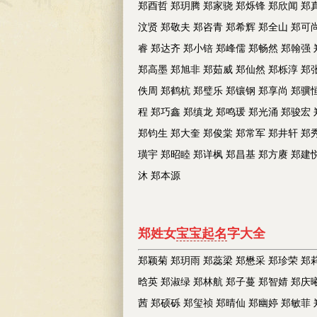
郑酉哲 郑玥腾 郑家骁 郑烁锋 郑欣闻 郑
汶贤 郑敬夫 郑咨青 郑希辉 郑全山 郑可
睿 郑达齐 郑小锫 郑峰儒 郑畅然 郑翰强
郑高墨 郑旭非 郑茹威 郑仙然 郑栎淳 郑
佚周 郑鹤杭 郑璧乐 郑镶钢 郑享尚 郑骥
程 郑巧鑫 郑缜龙 郑鸣瑗 郑光涌 郑骏宏
郑钧生 郑大奎 郑俊棠 郑常军 郑井轩 郑
璜宇 郑昭睦 郑详枫 郑昌基 郑方赓 郑建
沐 郑本源
郑
姓女
宝宝起名
字大全
郑颖菊 郑玥雨 郑蕊梁 郑懋采 郑珍荣 郑
晗英 郑淑绿 郑林航 郑子蔓 郑智婧 郑庆
茜 郑硕砾 郑玺祯 郑晴仙 郑幽婷 郑敏菲