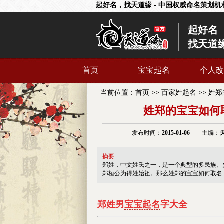
起好名，找天道缘 - 中国权威命名策划机
起好名
找天道
首页
宝宝起名
个人改
当前位置：
首页
>>
百家姓起名
>>
姓郑
姓郑的宝宝如何
发布时间：
2015-01-06
主编：
摘要
郑姓，中文姓氏之一，是一个典型的多民族、
郑桓公为得姓始祖。那么姓郑的宝宝如何取名
郑
姓男
宝宝起名
字大全