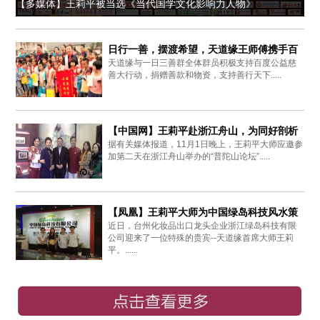
【多媒体】王莉平被当选《当代国学文化影响力人物》
日行一善，摆渡希望，天道缘王师傅携手百
天道缘与一日三善群全体群员积极支持百度公益慈
度爱心同行
善大行动，捐赠善款和物资，支持善行天下.....
【中国网】王莉平赴浙江舟山，为同好剖析
据有关媒体报道，11月1日晚上，王莉平大师应邀参
周易思想
加第二天在浙江舟山举办的“普陀山论坛”.....
【凤凰】王莉平大师为中国绿岛科技风水策
近日，台州化妆品出口龙头企业浙江绿岛科技有限
划布局
公司迎来了一位特殊的贵宾--天道缘首席大师王莉
平。......