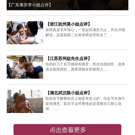
【广东肇庆李小姐点评】
【浙江杭州莫小姐点评】
老师真是非常细心，一直起到满意为止，并且详细
解说，这是我第二次来老师这里取名了......
【江苏苏州赵先生点评】
给的好几个名字都很有寓意，而且也很好听，选来
选去都觉得好，真希望能全部都用上......
【湖北武汉陈小姐点评】
取的名字解释的含义都是有意义的，但名字本身不
是很满意。取名字这件事情还是需要自己耐心选
择。......