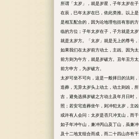
所谓「太岁」，就是岁星，子年太岁在子
在辰，巳年太岁在巳，依此类推。以上是
是相互配合的，因为论地理包括有形的方
临的方位；子年太岁在子，子方就是太岁
就是太岁方。「太岁」就是无上的尊号，
如果我们在太岁前方动土，主凶。因为太
前方则为午方，就是岁破方。丑年丑方太
前方申方，为岁破方。
太岁可坐不可向，这是一般择日的法则，
造葬，无异太岁头上动土，动土则凶，所
吉，避免选择岁破之方动土及年月日时，
照；若安宅造葬坐午，则冲犯太岁，主凶
或许有人会问：太岁是否只冲支山，而干
如子年冲午山，兼冲丙山及丁山，虽兼冲
及十二地支组合而成，而二十四山亦有干