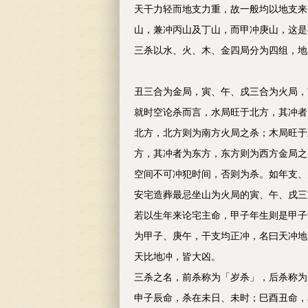
天干力轻而地支力重，故一般均以地支来
山，兼冲丙山及丁山，而甲冲庚山，这是
三杀以水、火、木、金四局分为四组，地
丑三合为金局，寅、午、戌三合为火局，
就时空论杀而言，水局旺于北方，其冲者
北方，北方则为南方火局之杀；木局旺于
方，其冲者为东方，东方则为西方金局之
空间不可冲犯时间，否则为杀。如年支、
安宅造葬最忌坐山为火局的寅、午、戌三
若以生年来论宅主命，甲子年生则是甲子
为甲子、庚午，干支均正冲，名曰天冲地
天比地冲，皆大凶。
三杀之名，前杀称为「岁杀」，后杀称为
申子辰命，杀在未日、未时；巳酉丑命，