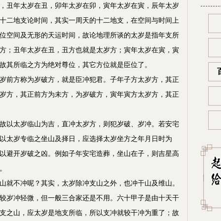
，丑年太岁在丑，卯年太岁在卯，寅年太岁在寅，辰年太岁
十二地支论时间，其实一周天的十二地支，在空间与时间上
位空间及无形的天运时间，故论地理所谈的太岁是指年支所
方；丑年太岁在丑，丑方也就是太岁方；寅年太岁在寅，寅
故其所临之方为绝对尊位，其它方位就是臣位了。
岁前方称为岁破方，就是臣冲犯君。子年子方太岁方，其正
岁方，其正前方为未方，为岁破方，寅年寅方太岁方，其正
故以太岁临山为吉，直冲太岁方，则犯岁破、岁冲。若安宅
以太岁专临之坐山及择日，应选择太岁坐方之年月日时为
以避开岁破之凶。例如子年安宅造葬，坐山在子，则吉星高
。
山就不冲呢？其实，太岁除冲支山之外，也冲干山及维山。
较岁冲轻微，但一般三合家还是不用。六十甲子是由十天干
支之山，应太岁是地支所临，所以支冲就较干冲为重了；故