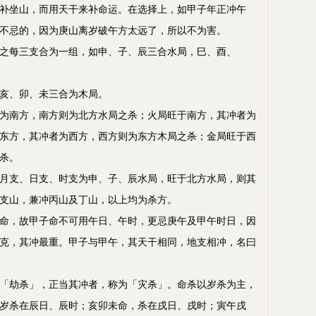
补坐山，而用天干来补命运。在选择上，如甲子年正冲午
不忌的，因为庚山离岁破午方太远了，所以不为害。
之每三支合为一组，如申、子、辰三合水局，巳、酉、
亥、卯、未三合为木局。
为南方，南方则为北方水局之杀；火局旺于南方，其冲者为
东方，其冲者为西方，西方则为东方木局之杀；金局旺于西
杀。
月支、日支、时支为申、子、辰水局，旺于北方水局，则其
支山，兼冲丙山及丁山，以上均为杀方。
命，故甲子命不可用午日、午时，更忌庚午及甲午时日，因
克，其冲最重。甲子与甲午，其天干相同，地支相冲，名曰
「劫杀」，正当其冲者，称为「灾杀」。命杀以岁杀为主，
岁杀在辰日、辰时；亥卯未命，杀在戌日、戌时；寅午戌