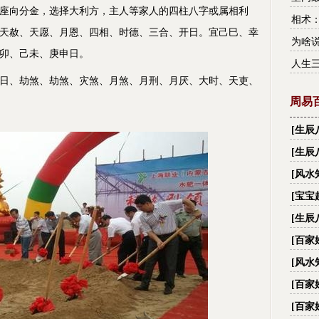
向分金，选择大利方，主人等家人的四柱八字或属相利
相术
天赦、天愿、月恩、四相、时德、三合、开日。宜己巳、幸
为啥说
卯、己未、庚申日。
人生
日、劫煞、劫煞、灾煞、月煞、月刑、月厌、大时、天吏、
周易
[
生辰
财,看
[
生辰
[
风水
[
宝宝
[
生辰
名字
[
百家
字_
[
风水
际国
[
百家
字_
[
百家