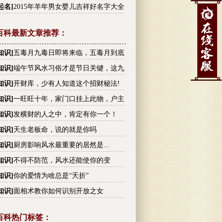
李姓高分名字大全
起名
]
2015年羊年男女婴儿吉祥好名字大全
百科最新文章推荐：
知识
]
五毒月九毒日即将来临，五毒月到底
毒？男女禁忌不可不知！
知识
]
端午节风水习俗才是节日关键，这九
你不可不知!
知识
]
开财库，少有人知道这个招财秘法!
知识
]
一旺旺十年，家门口挂上此物，户主
越有钱
知识
]
发横财的人之中，肯定有你一个！
知识
]
天生老板命，说的就是你吗
知识
]
厨房影响风水最重要的居然是...
知识
]
不得不防范，风水还能使你的变
！
知识
]
你的爱情为啥总是“夭折”
知识
]
面相术教你如何识别开放之女
百科热门标签：