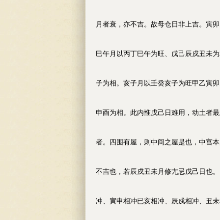
月者衰，亦不吉。故母仓日非上吉。寅卯
巳午月以丙丁巳午为旺、戊己辰戍丑未为
子为相。亥子月以壬癸亥子为旺甲乙寅卯
申酉为相。此内惟戊己日难用，动土者最
者。四围有屋，则中间之屋是也，中宫本
不吉也，若辰戍丑未月修尢忌戊己日也。
冲、寅申相冲已亥相冲、辰戍相冲、丑未