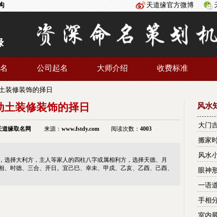
构
天道缘官方微博
缘
名
公司起名
大师介绍
收费标准
土装修装饰的择日
动土装修装饰的择日
风水
大门
天道缘
取名网
来源：
www.fstdy.com
阅读次数：
4003
究？
搬家
风水
，选择大利方，主人等家人的四柱八字或属相利方，选择天德、月
相、时德、三合、开日。宜己巳、幸未、甲戍、乙亥、乙酉、己酉、
眼神
一语
手相
室内最