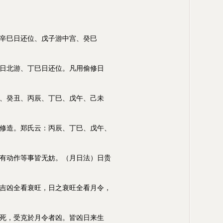
辛巳日还位、戊子游中宫、癸巳
日北游、丁巳日还位。凡用偷修日
、癸丑、丙辰、丁巳、戊午、己未
修造。郑氏云：丙辰、丁巳、戊午、
有动作等事皆无妨。（月日法）日贵
吉凶全看衰旺，日之衰旺全看月令，
死，受克於月令者凶。皆凶日来生