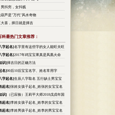
：男抖穷，女抖贱
葫芦是"万代"风水奇物
三大喜，择日就是择吉
百科最热门文章推荐：
八字起名
]
名字里有这些字的女人能旺夫旺
有没有你的
八字起名
]
2017年鸡宝宝果真是凤凰火命
知识
]
择吉日的正确方法
起名
]
00后10后宝宝名字、姓名常用字
八字起名
]
生辰八字取名 五行缺土男宝宝
大全
姓起名
]
张姓女孩子起名_姓张的女宝宝名
张姓高分名字大全
知识
]
（已应验）王莉平大师2018戊戌年国
内大事件预测
姓起名
]
李姓女孩子起名_姓李的女宝宝名
李姓高分名字大全
姓起名
]
李姓男孩子起名_姓李的男宝宝名