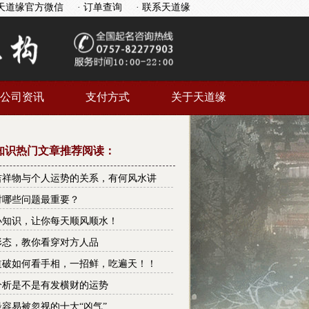
天道缘官方微信
· 订单查询
· 联系天道缘
公司资讯
支付方式
关于天道缘
知识热门文章推荐阅读：
吉祥物与个人运势的关系，有何风水讲
助你打开财运之门！
时哪些问题最重要？
小知识，让你每天顺风顺水！
形态，教你看穿对方人品
道破如何看手相，一招鲜，吃遍天！！
分析是不是有发横财的运势
容易被忽视的十大“凶气”