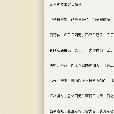
太岁神煞出游日偷修
甲子日东游、己巳日还位、丙子日南游、
日还位、庚子日西游、乙巳日还位、壬子
务须在还位头日完工。（大偷修日）壬子
庚申、辛酉、以上八日凶神朝天、可并工
己未、庚申、辛酉以上六日八方俱白、凡
旺相得令，忌休囚无气而日干龙重、日之
当令者旺，受生者相，皆大吉，克月令者