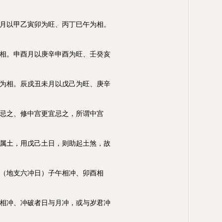
月以甲乙寅卯为旺、丙丁巳午为相。
相。申酉月以庚辛申酉为旺、壬癸亥
为相。辰戍丑未月以戊己为旺、庚辛
忌之、修中宫更宜忌之，所谓中宫
属土，用戊己土日，则助起土煞，故
（地支六冲日）子午相冲、卯酉相
相冲、冲破者日与月冲，或与岁君冲