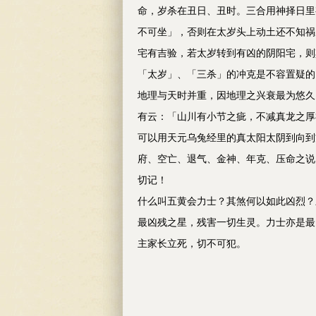
命，岁杀在丑日、丑时。三合用神择日里
不可坐」，否则在太岁头上动土还不知祸
宅有吉验，若太岁转到有凶的阴阳宅，则
「太岁」、「三杀」的冲克是不容置疑的
地理与天时并重，因地理之兴衰最为悠久
有云：「山川有小节之疵，不减真龙之厚
可以用天元乌兔经里的真太阳太阴到向到
府、空亡、退气、金神、年克、压命之说
切记！
什么叫五黄会力士？其煞何以如此凶烈？
最凶残之星，残害一切生灵。力士亦是最
主家长立死，切不可犯。