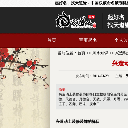
起好名，找天道缘 - 中国权威命名策划机
起好名
找天道
首页
宝宝起名
个人改
当前位置：
首页
>>
风水知识
>>
兴造动
兴造
发布时间：
2014-03-29
主编：
摘要
兴造动土装修装饰的择日宜根据阳宅座向分金
德、天德合、月德合、天赦、天愿、月恩、四
壬子、乙卯、己未、庚申日
兴造动土装修装饰的择日