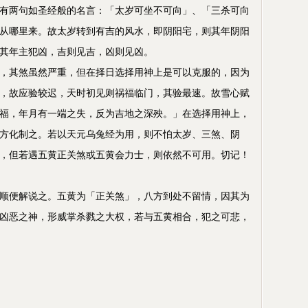
有两句如圣经般的名言：「太岁可坐不可向」、「三杀可向
从哪里来。故太岁转到有吉的风水，即阴阳宅，则其年阴阳
其年主犯凶，吉则见吉，凶则见凶。
，其煞虽然严重，但在择日选择用神上是可以克服的，因为
，故应验较迟，天时初见则祸福临门，其验最速。故雪心赋
福，年月有一端之失，反为吉地之深殃。」在选择用神上，
方化制之。若以天元乌兔经为用，则不怕太岁、三煞、阴
，但若遇五黄正关煞或五黄会力士，则依然不可用。切记！
顺便解说之。五黄为「正关煞」，八方到处不留情，因其为
凶恶之神，形威掌杀戮之大权，若与五黄相合，犯之可悲，