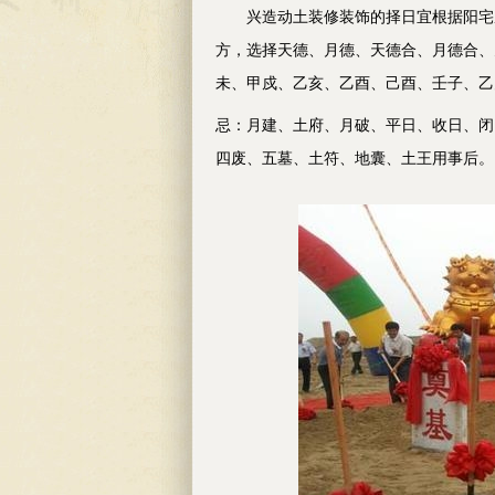
兴造动土装修装饰的择日宜根据阳宅座
方，选择天德、月德、天德合、月德合、
未、甲戍、乙亥、乙酉、己酉、壬子、乙
忌：月建、土府、月破、平日、收日、闭
四废、五墓、土符、地囊、土王用事后。