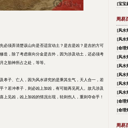
字_
[
宝宝
周易
[
风水
有多
[
风水
先必须弄清楚该山向是否适宜动土？是吉是凶？是吉的方可
大禁忌
[
命理
修造，除了考虑座向分金是吉外，因为涉及动土，还必须考
[
风水
及月之胎神所占之处，等等。
越住
[
风水
[
风水
及孝子、亡人，因为风水讲究的是乘其生气，天人合一，若
[
风水
乎？若冲孝子，则必凶上加凶，有可能再见死人。故凡涉及
[
风水
喜上见凶，凶上加凶的情况出现，轻则伤人，重则夺命乎！
丑？
[
命理
[
命理
周易