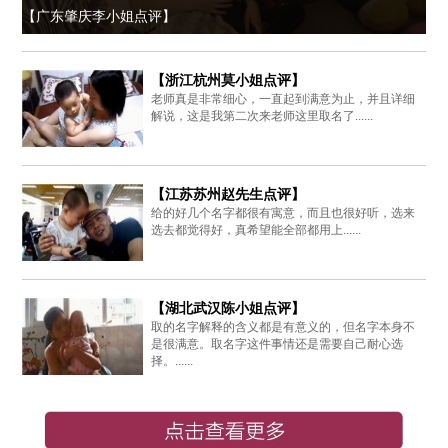
【广东肇庆李小姐点评】
【浙江杭州莫小姐点评】
老师真是非常细心，一直起到满意为止，并且详细
解说，这是我第二次来老师这里取名了......
【江苏苏州赵先生点评】
给的好几个名字都很有寓意，而且也很好听，选来
选去都觉得好，真希望能全部都用上......
【湖北武汉陈小姐点评】
取的名字解释的含义都是有意义的，但名字本身不
是很满意。取名字这件事情还是需要自己耐心选
择。......