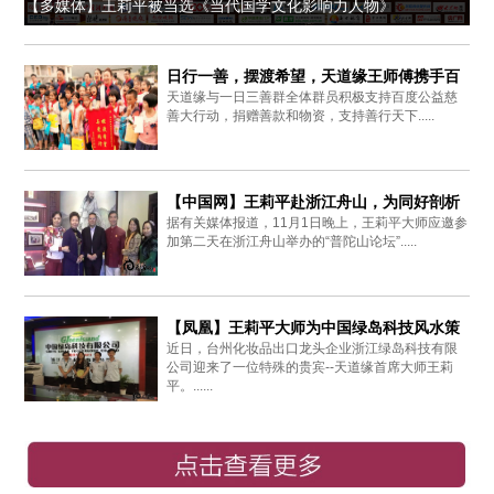
【多媒体】王莉平被当选《当代国学文化影响力人物》
日行一善，摆渡希望，天道缘王师傅携手百
天道缘与一日三善群全体群员积极支持百度公益慈
度爱心同行
善大行动，捐赠善款和物资，支持善行天下.....
【中国网】王莉平赴浙江舟山，为同好剖析
据有关媒体报道，11月1日晚上，王莉平大师应邀参
周易思想
加第二天在浙江舟山举办的“普陀山论坛”.....
【凤凰】王莉平大师为中国绿岛科技风水策
近日，台州化妆品出口龙头企业浙江绿岛科技有限
划布局
公司迎来了一位特殊的贵宾--天道缘首席大师王莉
平。......