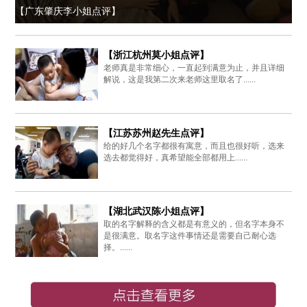
【广东肇庆李小姐点评】
【浙江杭州莫小姐点评】
老师真是非常细心，一直起到满意为止，并且详细
解说，这是我第二次来老师这里取名了......
【江苏苏州赵先生点评】
给的好几个名字都很有寓意，而且也很好听，选来
选去都觉得好，真希望能全部都用上......
【湖北武汉陈小姐点评】
取的名字解释的含义都是有意义的，但名字本身不
是很满意。取名字这件事情还是需要自己耐心选
择。......