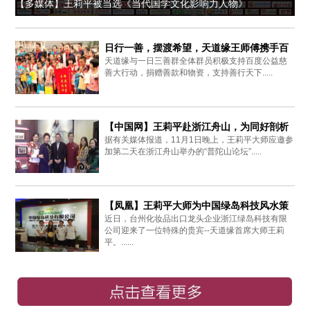
【多媒体】王莉平被当选《当代国学文化影响力人物》
日行一善，摆渡希望，天道缘王师傅携手百
天道缘与一日三善群全体群员积极支持百度公益慈
度爱心同行
善大行动，捐赠善款和物资，支持善行天下.....
【中国网】王莉平赴浙江舟山，为同好剖析
据有关媒体报道，11月1日晚上，王莉平大师应邀参
周易思想
加第二天在浙江舟山举办的“普陀山论坛”.....
【凤凰】王莉平大师为中国绿岛科技风水策
近日，台州化妆品出口龙头企业浙江绿岛科技有限
划布局
公司迎来了一位特殊的贵宾--天道缘首席大师王莉
平。......