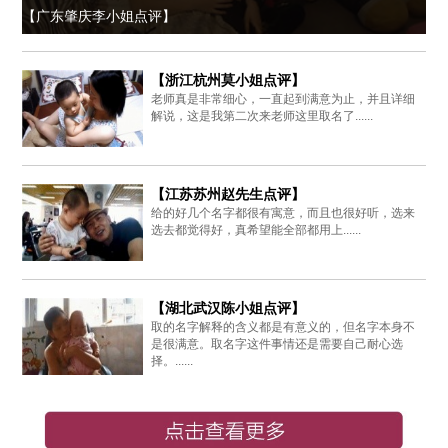
【广东肇庆李小姐点评】
【浙江杭州莫小姐点评】
老师真是非常细心，一直起到满意为止，并且详细
解说，这是我第二次来老师这里取名了......
【江苏苏州赵先生点评】
给的好几个名字都很有寓意，而且也很好听，选来
选去都觉得好，真希望能全部都用上......
【湖北武汉陈小姐点评】
取的名字解释的含义都是有意义的，但名字本身不
是很满意。取名字这件事情还是需要自己耐心选
择。......