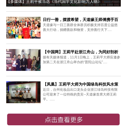
【多媒体】王莉平被当选《当代国学文化影响力人物》
日行一善，摆渡希望，天道缘王师傅携手百
天道缘与一日三善群全体群员积极支持百度公益慈
度爱心同行
善大行动，捐赠善款和物资，支持善行天下.....
【中国网】王莉平赴浙江舟山，为同好剖析
据有关媒体报道，11月1日晚上，王莉平大师应邀参
周易思想
加第二天在浙江舟山举办的“普陀山论坛”.....
【凤凰】王莉平大师为中国绿岛科技风水策
近日，台州化妆品出口龙头企业浙江绿岛科技有限
划布局
公司迎来了一位特殊的贵宾--天道缘首席大师王莉
平。......