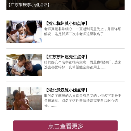
【广东肇庆李小姐点评】
【浙江杭州莫小姐点评】
老师真是非常细心，一直起到满意为止，并且详细
解说，这是我第二次来老师这里取名了......
【江苏苏州赵先生点评】
给的好几个名字都很有寓意，而且也很好听，选来
选去都觉得好，真希望能全部都用上......
【湖北武汉陈小姐点评】
取的名字解释的含义都是有意义的，但名字本身不
是很满意。取名字这件事情还是需要自己耐心选
择。......