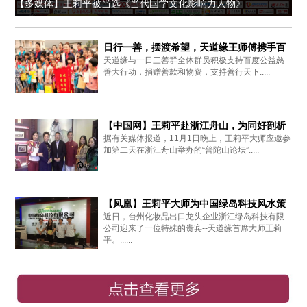
【多媒体】王莉平被当选《当代国学文化影响力人物》
日行一善，摆渡希望，天道缘王师傅携手百
天道缘与一日三善群全体群员积极支持百度公益慈
度爱心同行
善大行动，捐赠善款和物资，支持善行天下.....
【中国网】王莉平赴浙江舟山，为同好剖析
据有关媒体报道，11月1日晚上，王莉平大师应邀参
周易思想
加第二天在浙江舟山举办的“普陀山论坛”.....
【凤凰】王莉平大师为中国绿岛科技风水策
近日，台州化妆品出口龙头企业浙江绿岛科技有限
划布局
公司迎来了一位特殊的贵宾--天道缘首席大师王莉
平。......