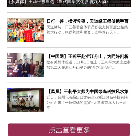
【多媒体】王莉平被当选《当代国学文化影响力人物》
日行一善，摆渡希望，天道缘王师傅携手百
天道缘与一日三善群全体群员积极支持百度公益慈
度爱心同行
善大行动，捐赠善款和物资，支持善行天下.....
【中国网】王莉平赴浙江舟山，为同好剖析
据有关媒体报道，11月1日晚上，王莉平大师应邀参
周易思想
加第二天在浙江舟山举办的“普陀山论坛”.....
【凤凰】王莉平大师为中国绿岛科技风水策
近日，台州化妆品出口龙头企业浙江绿岛科技有限
划布局
公司迎来了一位特殊的贵宾--天道缘首席大师王莉
平。......