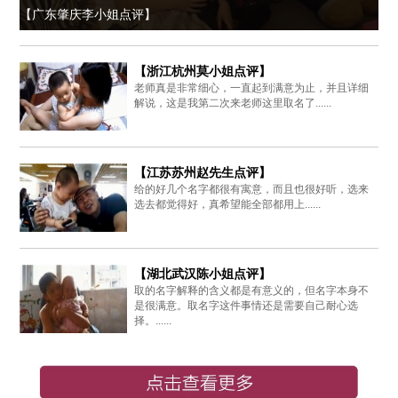
【广东肇庆李小姐点评】
【浙江杭州莫小姐点评】
老师真是非常细心，一直起到满意为止，并且详细
解说，这是我第二次来老师这里取名了......
【江苏苏州赵先生点评】
给的好几个名字都很有寓意，而且也很好听，选来
选去都觉得好，真希望能全部都用上......
【湖北武汉陈小姐点评】
取的名字解释的含义都是有意义的，但名字本身不
是很满意。取名字这件事情还是需要自己耐心选
择。......