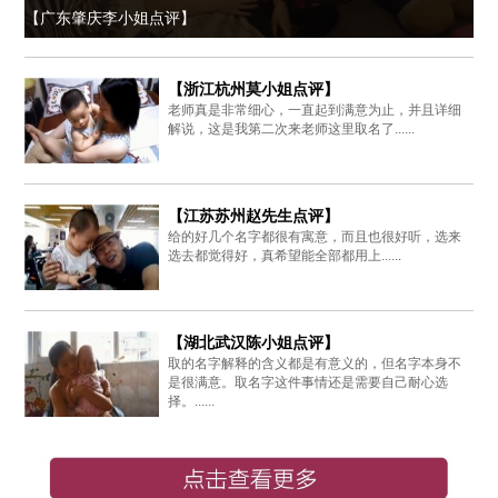
【广东肇庆李小姐点评】
【浙江杭州莫小姐点评】
老师真是非常细心，一直起到满意为止，并且详细
解说，这是我第二次来老师这里取名了......
【江苏苏州赵先生点评】
给的好几个名字都很有寓意，而且也很好听，选来
选去都觉得好，真希望能全部都用上......
【湖北武汉陈小姐点评】
取的名字解释的含义都是有意义的，但名字本身不
是很满意。取名字这件事情还是需要自己耐心选
择。......