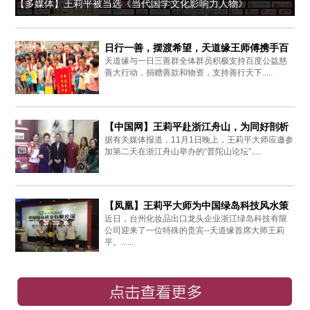
【多媒体】王莉平被当选《当代国学文化影响力人物》
日行一善，摆渡希望，天道缘王师傅携手百
天道缘与一日三善群全体群员积极支持百度公益慈
度爱心同行
善大行动，捐赠善款和物资，支持善行天下.....
【中国网】王莉平赴浙江舟山，为同好剖析
据有关媒体报道，11月1日晚上，王莉平大师应邀参
周易思想
加第二天在浙江舟山举办的“普陀山论坛”.....
【凤凰】王莉平大师为中国绿岛科技风水策
近日，台州化妆品出口龙头企业浙江绿岛科技有限
划布局
公司迎来了一位特殊的贵宾--天道缘首席大师王莉
平。......