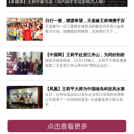
【多媒体】王莉平被当选《当代国学文化影响力人物》
日行一善，摆渡希望，天道缘王师傅携手百
天道缘与一日三善群全体群员积极支持百度公益慈
度爱心同行
善大行动，捐赠善款和物资，支持善行天下.....
【中国网】王莉平赴浙江舟山，为同好剖析
据有关媒体报道，11月1日晚上，王莉平大师应邀参
周易思想
加第二天在浙江舟山举办的“普陀山论坛”.....
【凤凰】王莉平大师为中国绿岛科技风水策
近日，台州化妆品出口龙头企业浙江绿岛科技有限
划布局
公司迎来了一位特殊的贵宾--天道缘首席大师王莉
平。......