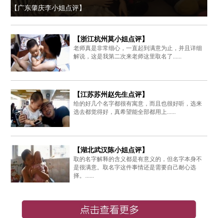
【广东肇庆李小姐点评】
【浙江杭州莫小姐点评】
老师真是非常细心，一直起到满意为止，并且详细
解说，这是我第二次来老师这里取名了......
【江苏苏州赵先生点评】
给的好几个名字都很有寓意，而且也很好听，选来
选去都觉得好，真希望能全部都用上......
【湖北武汉陈小姐点评】
取的名字解释的含义都是有意义的，但名字本身不
是很满意。取名字这件事情还是需要自己耐心选
择。......