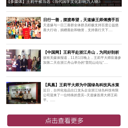
【多媒体】王莉平被当选《当代国学文化影响力人物》
日行一善，摆渡希望，天道缘王师傅携手百
天道缘与一日三善群全体群员积极支持百度公益慈
度爱心同行
善大行动，捐赠善款和物资，支持善行天下.....
【中国网】王莉平赴浙江舟山，为同好剖析
据有关媒体报道，11月1日晚上，王莉平大师应邀参
周易思想
加第二天在浙江舟山举办的“普陀山论坛”.....
【凤凰】王莉平大师为中国绿岛科技风水策
近日，台州化妆品出口龙头企业浙江绿岛科技有限
划布局
公司迎来了一位特殊的贵宾--天道缘首席大师王莉
平。......