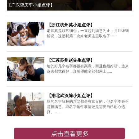
【广东肇庆李小姐点评】
【浙江杭州莫小姐点评】
老师真是非常细心，一直起到满意为止，并且详细
解说，这是我第二次来老师这里取名了......
【江苏苏州赵先生点评】
给的好几个名字都很有寓意，而且也很好听，选来
选去都觉得好，真希望能全部都用上......
【湖北武汉陈小姐点评】
取的名字解释的含义都是有意义的，但名字本身不
是很满意。取名字这件事情还是需要自己耐心选
择。......