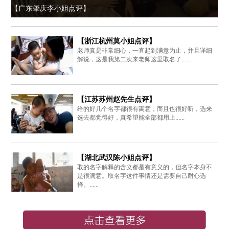
【广东肇庆李小姐点评】
【浙江杭州莫小姐点评】
老师真是非常细心，一直起到满意为止，并且详细
解说，这是我第二次来老师这里取名了......
【江苏苏州赵先生点评】
给的好几个名字都很有寓意，而且也很好听，选来
选去都觉得好，真希望能全部都用上......
【湖北武汉陈小姐点评】
取的名字解释的含义都是有意义的，但名字本身不
是很满意。取名字这件事情还是需要自己耐心选
择。......