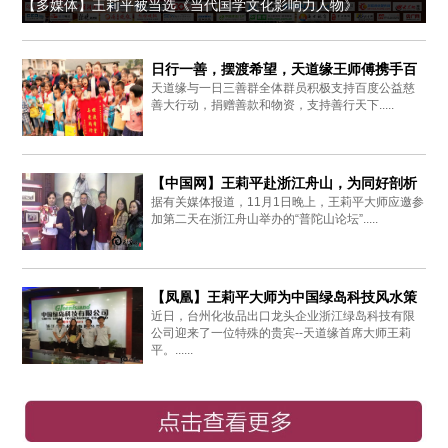
【多媒体】王莉平被当选《当代国学文化影响力人物》
日行一善，摆渡希望，天道缘王师傅携手百
天道缘与一日三善群全体群员积极支持百度公益慈
度爱心同行
善大行动，捐赠善款和物资，支持善行天下.....
【中国网】王莉平赴浙江舟山，为同好剖析
据有关媒体报道，11月1日晚上，王莉平大师应邀参
周易思想
加第二天在浙江舟山举办的“普陀山论坛”.....
【凤凰】王莉平大师为中国绿岛科技风水策
近日，台州化妆品出口龙头企业浙江绿岛科技有限
划布局
公司迎来了一位特殊的贵宾--天道缘首席大师王莉
平。......