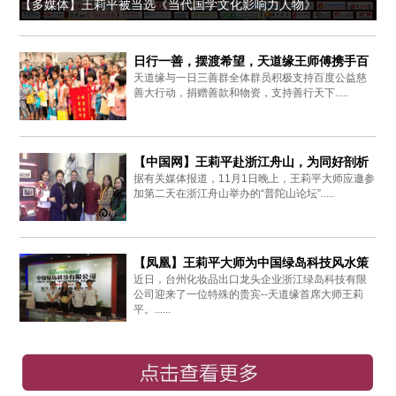
【多媒体】王莉平被当选《当代国学文化影响力人物》
日行一善，摆渡希望，天道缘王师傅携手百
天道缘与一日三善群全体群员积极支持百度公益慈
度爱心同行
善大行动，捐赠善款和物资，支持善行天下.....
【中国网】王莉平赴浙江舟山，为同好剖析
据有关媒体报道，11月1日晚上，王莉平大师应邀参
周易思想
加第二天在浙江舟山举办的“普陀山论坛”.....
【凤凰】王莉平大师为中国绿岛科技风水策
近日，台州化妆品出口龙头企业浙江绿岛科技有限
划布局
公司迎来了一位特殊的贵宾--天道缘首席大师王莉
平。......