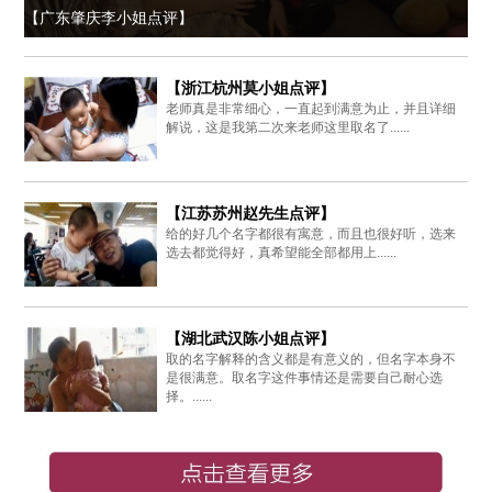
【广东肇庆李小姐点评】
【浙江杭州莫小姐点评】
老师真是非常细心，一直起到满意为止，并且详细
解说，这是我第二次来老师这里取名了......
【江苏苏州赵先生点评】
给的好几个名字都很有寓意，而且也很好听，选来
选去都觉得好，真希望能全部都用上......
【湖北武汉陈小姐点评】
取的名字解释的含义都是有意义的，但名字本身不
是很满意。取名字这件事情还是需要自己耐心选
择。......