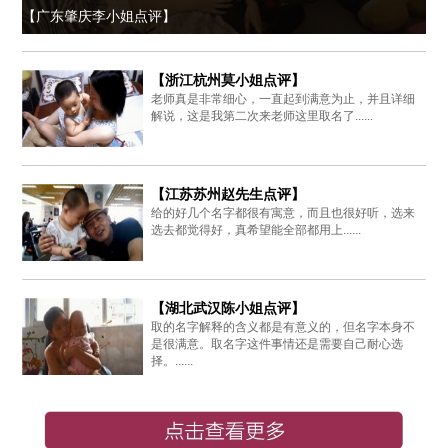
【广东肇庆李小姐点评】
【浙江杭州莫小姐点评】
老师真是非常细心，一直起到满意为止，并且详细
解说，这是我第二次来老师这里取名了......
【江苏苏州赵先生点评】
给的好几个名字都很有寓意，而且也很好听，选来
选去都觉得好，真希望能全部都用上......
【湖北武汉陈小姐点评】
取的名字解释的含义都是有意义的，但名字本身不
是很满意。取名字这件事情还是需要自己耐心选
择。......