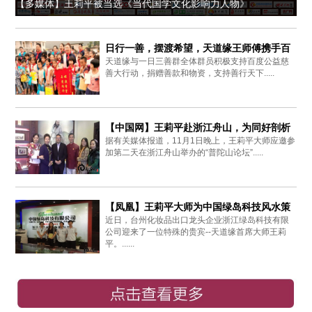
【多媒体】王莉平被当选《当代国学文化影响力人物》
日行一善，摆渡希望，天道缘王师傅携手百
天道缘与一日三善群全体群员积极支持百度公益慈
度爱心同行
善大行动，捐赠善款和物资，支持善行天下.....
【中国网】王莉平赴浙江舟山，为同好剖析
据有关媒体报道，11月1日晚上，王莉平大师应邀参
周易思想
加第二天在浙江舟山举办的“普陀山论坛”.....
【凤凰】王莉平大师为中国绿岛科技风水策
近日，台州化妆品出口龙头企业浙江绿岛科技有限
划布局
公司迎来了一位特殊的贵宾--天道缘首席大师王莉
平。......