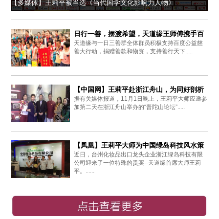
【多媒体】王莉平被当选《当代国学文化影响力人物》
日行一善，摆渡希望，天道缘王师傅携手百
天道缘与一日三善群全体群员积极支持百度公益慈
度爱心同行
善大行动，捐赠善款和物资，支持善行天下.....
【中国网】王莉平赴浙江舟山，为同好剖析
据有关媒体报道，11月1日晚上，王莉平大师应邀参
周易思想
加第二天在浙江舟山举办的“普陀山论坛”.....
【凤凰】王莉平大师为中国绿岛科技风水策
近日，台州化妆品出口龙头企业浙江绿岛科技有限
划布局
公司迎来了一位特殊的贵宾--天道缘首席大师王莉
平。......