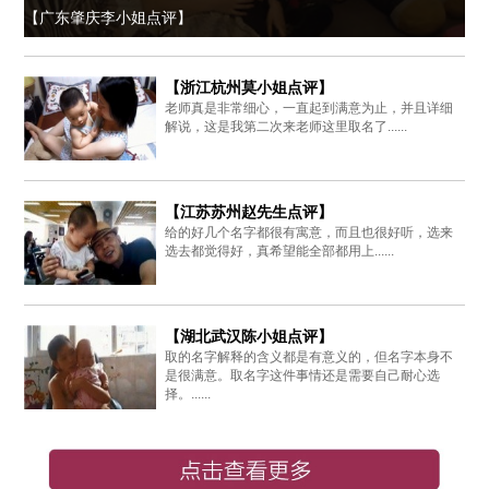
【广东肇庆李小姐点评】
【浙江杭州莫小姐点评】
老师真是非常细心，一直起到满意为止，并且详细
解说，这是我第二次来老师这里取名了......
【江苏苏州赵先生点评】
给的好几个名字都很有寓意，而且也很好听，选来
选去都觉得好，真希望能全部都用上......
【湖北武汉陈小姐点评】
取的名字解释的含义都是有意义的，但名字本身不
是很满意。取名字这件事情还是需要自己耐心选
择。......