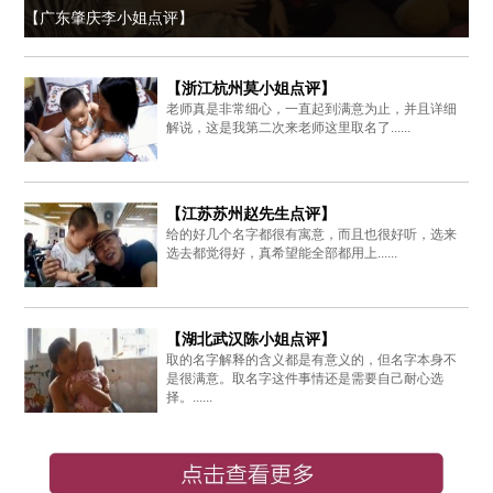
【广东肇庆李小姐点评】
【浙江杭州莫小姐点评】
老师真是非常细心，一直起到满意为止，并且详细
解说，这是我第二次来老师这里取名了......
【江苏苏州赵先生点评】
给的好几个名字都很有寓意，而且也很好听，选来
选去都觉得好，真希望能全部都用上......
【湖北武汉陈小姐点评】
取的名字解释的含义都是有意义的，但名字本身不
是很满意。取名字这件事情还是需要自己耐心选
择。......