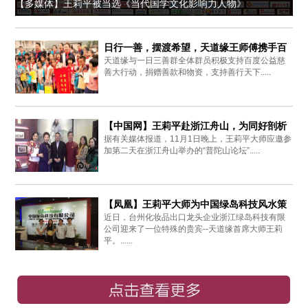
【多媒体】王莉平被当选《当代国学文化影响力人物》
日行一善，摆渡希望，天道缘王师傅携手百
天道缘与一日三善群全体群员积极支持百度公益慈
度爱心同行
善大行动，捐赠善款和物资，支持善行天下.....
【中国网】王莉平赴浙江舟山，为同好剖析
据有关媒体报道，11月1日晚上，王莉平大师应邀参
周易思想
加第二天在浙江舟山举办的“普陀山论坛”.....
【凤凰】王莉平大师为中国绿岛科技风水策
近日，台州化妆品出口龙头企业浙江绿岛科技有限
划布局
公司迎来了一位特殊的贵宾--天道缘首席大师王莉
平。......