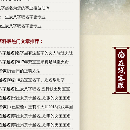
八字起名为您的事业推波助澜
缘，生辰八字取名字更专业
的生辰八字取名字更专业
百科最热门文章推荐：
八字起名
]
名字里有这些字的女人能旺夫旺
有没有你的
八字起名
]
2017年鸡宝宝果真是凤凰火命
知识
]
择吉日的正确方法
起名
]
00后10后宝宝名字、姓名常用字
八字起名
]
生辰八字取名 五行缺土男宝宝
大全
姓起名
]
张姓女孩子起名_姓张的女宝宝名
张姓高分名字大全
知识
]
（已应验）王莉平大师2018戊戌年国
内大事件预测
姓起名
]
李姓女孩子起名_姓李的女宝宝名
李姓高分名字大全
姓起名
]
李姓男孩子起名_姓李的男宝宝名