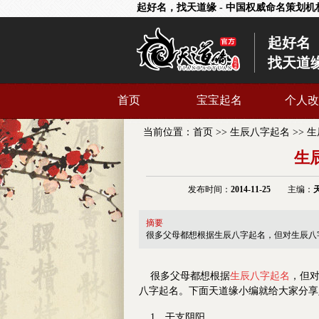
起好名，找天道缘 - 中国权威命名策划机
起好名
找天道
首页
宝宝起名
个人改
当前位置：
首页
>>
生辰八字起名
>>
生
生
发布时间：
2014-11-25
主编：
摘要
很多父母都想根据生辰八字起名，但对生辰八
很多父母都想根据
生辰八字起名
，但
八字起名
。下面天道缘小编就给大家分享
1．
干支阴阳