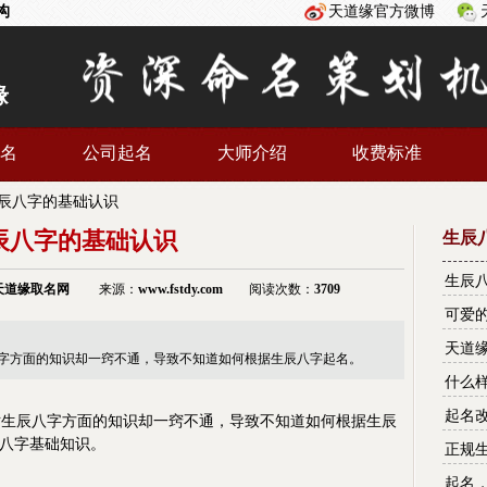
构
天道缘官方微博
缘
名
公司起名
大师介绍
收费标准
辰八字的基础认识
辰八字的基础认识
生辰
生辰
天道缘
取名网
来源：
www.fstdy.com
阅读次数：
3709
可爱
天道
字方面的知识却一窍不通，导致不知道如何根据生辰八字起名。
什么
起名
对生辰八字方面的知识却一窍不通，导致不知道如何根据
生辰
八字基础知识。
正规
起名