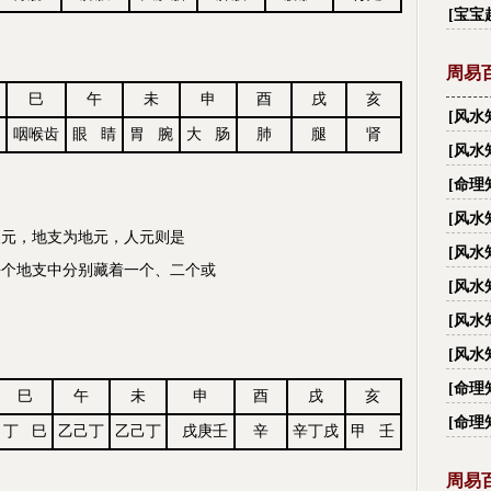
字_
[
宝宝
周易
巳
午
未
申
酉
戌
亥
[
风水
咽喉齿
眼 睛
胃 腕
大 肠
肺
腿
肾
有多
[
风水
大禁忌
[
命理
[
风水
元，地支为地元，人元则是
越住
[
风水
个地支中分别藏着一个、二个或
[
风水
[
风水
[
风水
丑？
[
命理
巳
午
未
申
酉
戌
亥
[
命理
丁 巳
乙己丁
乙己丁
戌庚壬
辛
辛丁
戌
甲 壬
周易