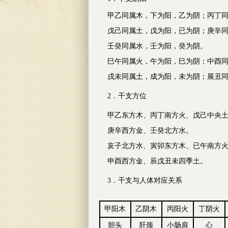
甲乙同属木，下为阳，乙为阴；丙丁同
戊己同属土，戊为阳，已为阴；庚辛同
壬癸同属水，壬为阳，癸为阴。
巳午同属火，午为阳，巳为阴；中酉同
戌未同属土，成为阳，未为阴；展丑同
2．干支方位
甲乙东方木、丙丁南方火、戊己中央土
庚辛西方金、壬癸北方水。
亥子北方水、寅卯东方木、已午南方火
申酉西方金、辰戊丑未四季土。
3．干支与人体对应关系
甲阳木
乙阴木
丙阳火
丁阴火
胆头
肝颈
小肠肩
心