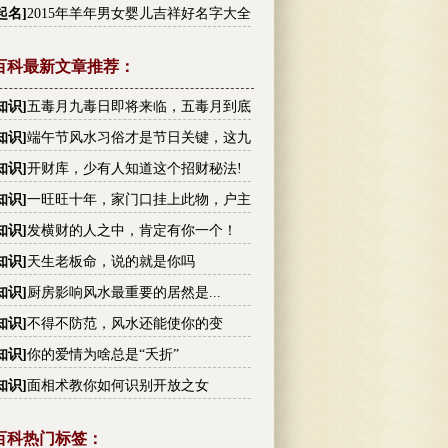
李姓高分名字大全
起名
]
2015年羊年男女婴儿吉祥好名字大全
百科最新文章推荐：
知识
]
五毒月九毒日即将来临，五毒月到底
毒？男女禁忌不可不知！
知识
]
端午节风水习俗才是节日关键，这九
你不可不知!
知识
]
开财库，少有人知道这个招财秘法!
知识
]
一旺旺十年，家门口挂上此物，户主
越有钱
知识
]
发横财的人之中，肯定有你一个！
知识
]
天生老板命，说的就是你吗
知识
]
厨房影响风水最重要的居然是...
知识
]
不得不防范，风水还能使你的变
！
知识
]
你的爱情为啥总是“夭折”
知识
]
面相术教你如何识别开放之女
百科热门标签：