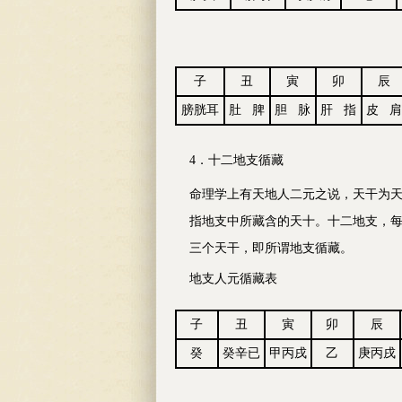
子
丑
寅
卯
辰
膀胱耳
肚 脾
胆 脉
肝 指
皮 肩
4．十二地支循藏
命理学上有天地人二元之说，天干为天
指地支中所藏含的天十。十二地支，每
三个天干，即所谓地支循藏。
地支人元循藏表
子
丑
寅
卯
辰
癸
癸辛已
甲丙
戌
乙
庚丙
戌