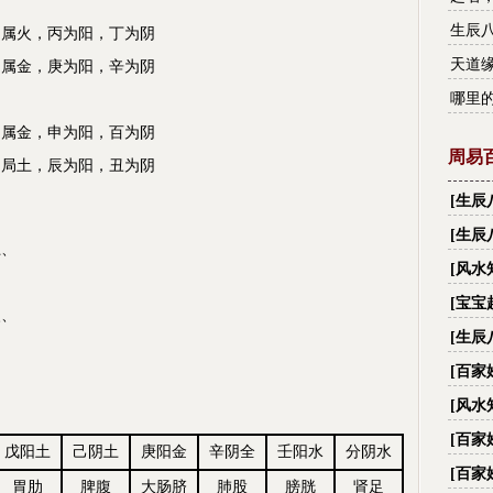
生辰
属火，丙为阳，丁为阴
天道
属金，庚为阳，辛为阴
哪里
属金，申为阳，百为阴
周易
局土，辰为阳，丑为阴
[
生辰
财,看
[
生辰
、
[
风水
[
宝宝
、
[
生辰
名字
[
百家
字_
[
风水
际国
[
百家
戊阳土
己阴土
庚阳金
辛阴全
壬阳水
分阴水
字_
[
百家
胃肋
脾腹
大肠脐
肺股
膀胱
肾足