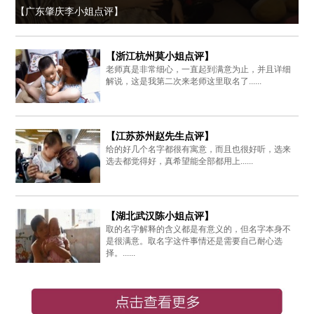
【广东肇庆李小姐点评】
【浙江杭州莫小姐点评】
老师真是非常细心，一直起到满意为止，并且详细
解说，这是我第二次来老师这里取名了......
【江苏苏州赵先生点评】
给的好几个名字都很有寓意，而且也很好听，选来
选去都觉得好，真希望能全部都用上......
【湖北武汉陈小姐点评】
取的名字解释的含义都是有意义的，但名字本身不
是很满意。取名字这件事情还是需要自己耐心选
择。......