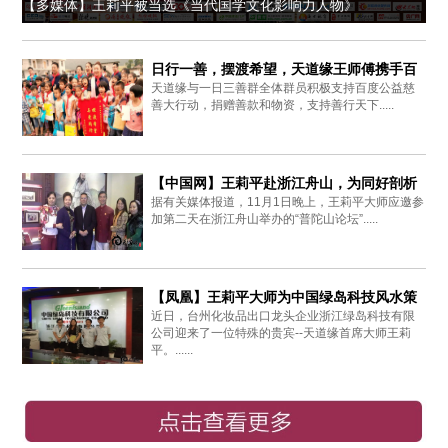
【多媒体】王莉平被当选《当代国学文化影响力人物》
日行一善，摆渡希望，天道缘王师傅携手百
天道缘与一日三善群全体群员积极支持百度公益慈
度爱心同行
善大行动，捐赠善款和物资，支持善行天下.....
【中国网】王莉平赴浙江舟山，为同好剖析
据有关媒体报道，11月1日晚上，王莉平大师应邀参
周易思想
加第二天在浙江舟山举办的“普陀山论坛”.....
【凤凰】王莉平大师为中国绿岛科技风水策
近日，台州化妆品出口龙头企业浙江绿岛科技有限
划布局
公司迎来了一位特殊的贵宾--天道缘首席大师王莉
平。......