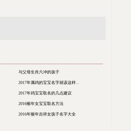
与父母生肖六冲的孩子
2017年属鸡的宝宝名字就该这样...
2017年鸡宝宝取名的几点建议
2016猴年女宝宝取名方法
2016年猴年吉祥女孩子名字大全