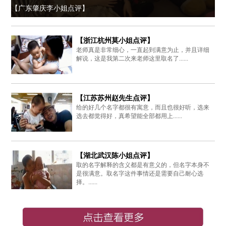
【广东肇庆李小姐点评】
【浙江杭州莫小姐点评】
老师真是非常细心，一直起到满意为止，并且详细
解说，这是我第二次来老师这里取名了......
【江苏苏州赵先生点评】
给的好几个名字都很有寓意，而且也很好听，选来
选去都觉得好，真希望能全部都用上......
【湖北武汉陈小姐点评】
取的名字解释的含义都是有意义的，但名字本身不
是很满意。取名字这件事情还是需要自己耐心选
择。......