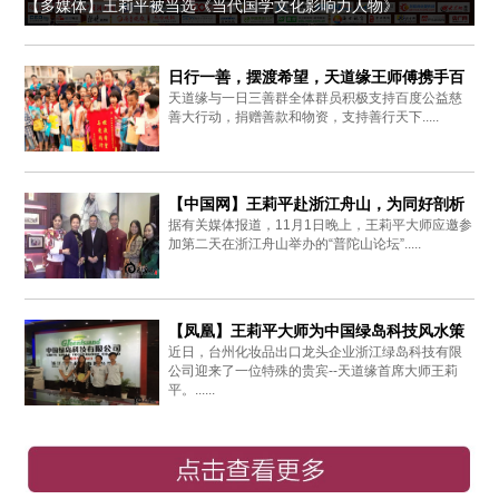
【多媒体】王莉平被当选《当代国学文化影响力人物》
日行一善，摆渡希望，天道缘王师傅携手百
天道缘与一日三善群全体群员积极支持百度公益慈
度爱心同行
善大行动，捐赠善款和物资，支持善行天下.....
【中国网】王莉平赴浙江舟山，为同好剖析
据有关媒体报道，11月1日晚上，王莉平大师应邀参
周易思想
加第二天在浙江舟山举办的“普陀山论坛”.....
【凤凰】王莉平大师为中国绿岛科技风水策
近日，台州化妆品出口龙头企业浙江绿岛科技有限
划布局
公司迎来了一位特殊的贵宾--天道缘首席大师王莉
平。......