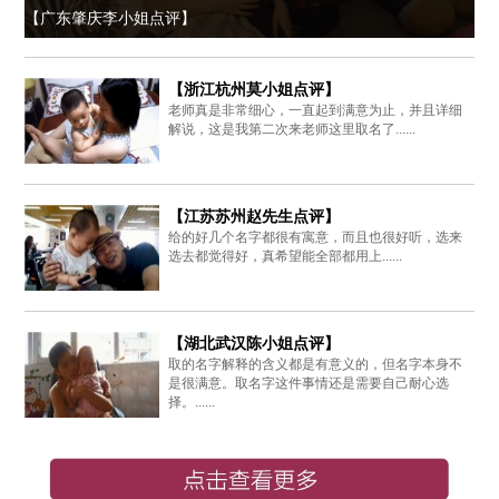
【广东肇庆李小姐点评】
【浙江杭州莫小姐点评】
老师真是非常细心，一直起到满意为止，并且详细
解说，这是我第二次来老师这里取名了......
【江苏苏州赵先生点评】
给的好几个名字都很有寓意，而且也很好听，选来
选去都觉得好，真希望能全部都用上......
【湖北武汉陈小姐点评】
取的名字解释的含义都是有意义的，但名字本身不
是很满意。取名字这件事情还是需要自己耐心选
择。......