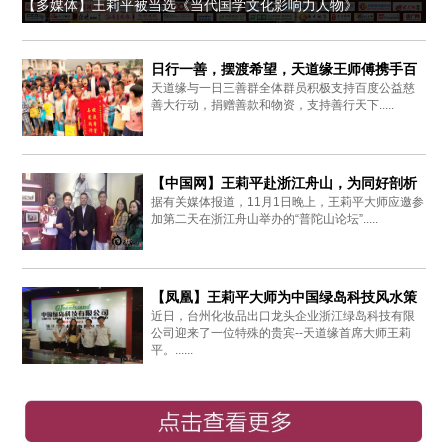
【多媒体】王莉平被当选《当代国学文化影响力人物》
日行一善，摆渡希望，天道缘王师傅携手百
天道缘与一日三善群全体群员积极支持百度公益慈
度爱心同行
善大行动，捐赠善款和物资，支持善行天下.....
【中国网】王莉平赴浙江舟山，为同好剖析
据有关媒体报道，11月1日晚上，王莉平大师应邀参
周易思想
加第二天在浙江舟山举办的“普陀山论坛”.....
【凤凰】王莉平大师为中国绿岛科技风水策
近日，台州化妆品出口龙头企业浙江绿岛科技有限
划布局
公司迎来了一位特殊的贵宾--天道缘首席大师王莉
平。......