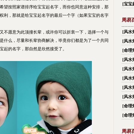
字_
[
宝宝
希望按照家谱排序给宝宝起名字，而你也同意这种安排，那
权利，那就是给宝宝起名字的最后一个字（如果宝宝的名字
周易
[
风水
不愿意为此顶撞长辈，或许你可以折衷一下，选择一个与
有多
是什么，尽量和长辈协商解决，毕竟你们都是为了一个共同
[
风水
大禁忌
宝宝起的名字，那自然是欣然接受了。
[
命理
[
风水
越住
[
风水
[
风水
[
风水
[
风水
丑？
[
命理
[
命理
周易