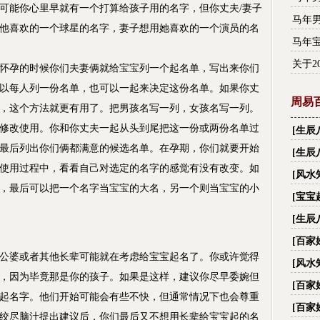
可能你心里早就有一个打算给孩子用的名字，但你丈夫/妻子
马年
他喜欢的一个球星的名字，妻子想用她喜欢的一个演员的名
马年
关于2
孕的时候你们夫妻俩就给宝宝列一个起名单，写出来你们
以每人列一份名单，也可以一起来决定这份名单。如果你丈
周易
，这个方法就更有用了。把男孩名写一列，女孩名写一列。
修改使用。你和你丈夫一起从头到尾把这一份或两份名单过
[
生辰
最后列出你们俩都满意的候选名单。在孕期，你们就要开始
财,看
[
生辰
使用过程中，看看自己对选定的名字的感觉有没有改变。如
[
风水
，最后可以把一个名字当宝宝的大名，另一个则当宝宝的小
[
宝宝
[
生辰
名字
[
百家
婆或者其他长辈可能就在考虑给宝宝起名了。你或许觉得
字_
[
风水
，因为毕竟那是你的孩子。如果是这样，建议你尽早委婉但
际国
[
百家
起名字。他们开始可能会有些不快，但通常情况下也会尊重
字_
[
百家
绞尽脑汁提出建议后，你们最后又不想用长辈给宝宝起的名