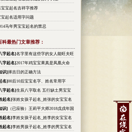
男宝宝起名吉祥字推荐
宝宝起名适用字问题
014马年男宝宝起名的禁忌
百科最热门文章推荐：
八字起名
]
名字里有这些字的女人能旺夫旺
有没有你的
八字起名
]
2017年鸡宝宝果真是凤凰火命
知识
]
择吉日的正确方法
起名
]
00后10后宝宝名字、姓名常用字
八字起名
]
生辰八字取名 五行缺土男宝宝
大全
姓起名
]
张姓女孩子起名_姓张的女宝宝名
张姓高分名字大全
知识
]
（已应验）王莉平大师2018戊戌年国
内大事件预测
姓起名
]
李姓女孩子起名_姓李的女宝宝名
李姓高分名字大全
姓起名
]
李姓男孩子起名_姓李的男宝宝名