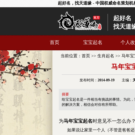
起好名，找天道缘 - 中国权威命名策划机
起好名
找天道
首页
宝宝起名
个人改
当前位置：
首页
>>
生肖起名
>>
马年宝
马年宝
发布时间：
2014-09-19
主编：
摘要
给宝宝起名是一件相当有挑战的事情。为此，
的解决方案，相信会对你有所帮助。
为
马年
宝宝起名
时意见不一怎么办
如果说让家里一个人（不管是爸爸还是