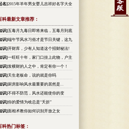
李姓高分名字大全
起名
]
2015年羊年男女婴儿吉祥好名字大全
百科最新文章推荐：
知识
]
五毒月九毒日即将来临，五毒月到底
毒？男女禁忌不可不知！
知识
]
端午节风水习俗才是节日关键，这九
你不可不知!
知识
]
开财库，少有人知道这个招财秘法!
知识
]
一旺旺十年，家门口挂上此物，户主
越有钱
知识
]
发横财的人之中，肯定有你一个！
知识
]
天生老板命，说的就是你吗
知识
]
厨房影响风水最重要的居然是...
知识
]
不得不防范，风水还能使你的变
！
知识
]
你的爱情为啥总是“夭折”
知识
]
面相术教你如何识别开放之女
百科热门标签：