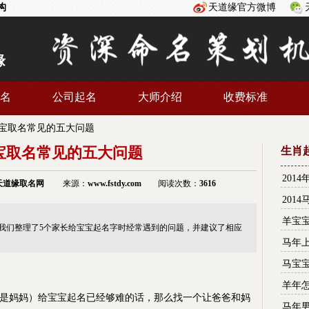
构
天道缘官方微博
缘
名
公司起名
大师介绍
收费标准
宝取名常见的五大问题
宝取名常见的五大问题
生肖
201
天道缘
取名网
来源：
www.fstdy.com
阅读次数：
3616
201
行榜
羊宝
我们整理了5个家长给宝宝起名字时经常遇到的问题，并建议了相应
马年
马宝
？
羊年
妈妈）给宝宝起名已经够难的话，那么找一个让爸爸和妈
马年