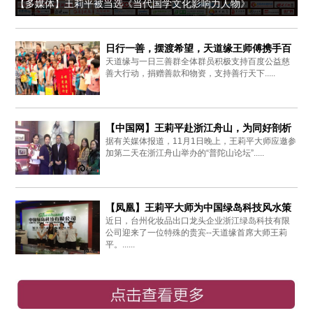
【多媒体】王莉平被当选《当代国学文化影响力人物》
日行一善，摆渡希望，天道缘王师傅携手百
天道缘与一日三善群全体群员积极支持百度公益慈
度爱心同行
善大行动，捐赠善款和物资，支持善行天下.....
【中国网】王莉平赴浙江舟山，为同好剖析
据有关媒体报道，11月1日晚上，王莉平大师应邀参
周易思想
加第二天在浙江舟山举办的“普陀山论坛”.....
【凤凰】王莉平大师为中国绿岛科技风水策
近日，台州化妆品出口龙头企业浙江绿岛科技有限
划布局
公司迎来了一位特殊的贵宾--天道缘首席大师王莉
平。......