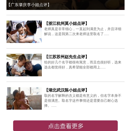
【广东肇庆李小姐点评】
【浙江杭州莫小姐点评】
老师真是非常细心，一直起到满意为止，并且详细
解说，这是我第二次来老师这里取名了......
【江苏苏州赵先生点评】
给的好几个名字都很有寓意，而且也很好听，选来
选去都觉得好，真希望能全部都用上......
【湖北武汉陈小姐点评】
取的名字解释的含义都是有意义的，但名字本身不
是很满意。取名字这件事情还是需要自己耐心选
择。......