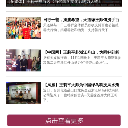
【多媒体】王莉平被当选《当代国学文化影响力人物》
日行一善，摆渡希望，天道缘王师傅携手百
天道缘与一日三善群全体群员积极支持百度公益慈
度爱心同行
善大行动，捐赠善款和物资，支持善行天下.....
【中国网】王莉平赴浙江舟山，为同好剖析
据有关媒体报道，11月1日晚上，王莉平大师应邀参
周易思想
加第二天在浙江舟山举办的“普陀山论坛”.....
【凤凰】王莉平大师为中国绿岛科技风水策
近日，台州化妆品出口龙头企业浙江绿岛科技有限
划布局
公司迎来了一位特殊的贵宾--天道缘首席大师王莉
平。......