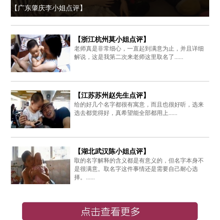
【广东肇庆李小姐点评】
【浙江杭州莫小姐点评】
老师真是非常细心，一直起到满意为止，并且详细
解说，这是我第二次来老师这里取名了......
【江苏苏州赵先生点评】
给的好几个名字都很有寓意，而且也很好听，选来
选去都觉得好，真希望能全部都用上......
【湖北武汉陈小姐点评】
取的名字解释的含义都是有意义的，但名字本身不
是很满意。取名字这件事情还是需要自己耐心选
择。......