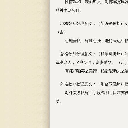
性情温和，表面斯文，对部属宽厚雅量
精神生活较佳。
地格数25数理意义：（英迈俊敏卦）女
（吉）
心地善良，好胜心强，能得天运生扶
总格数31数理意义：（和顺圆满卦）首
统掌众人，名利双收，富贵荣华。 （吉
有谦和涵养之美德，婚后能助夫之运
外格数17数理意义：（刚健不屈卦）权
对外关系良好，手段精明，口才亦佳，
功。