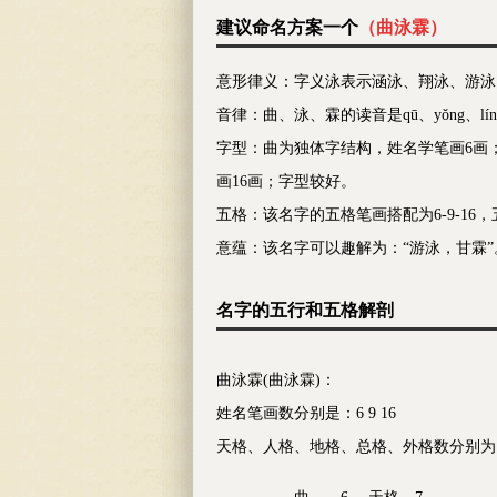
建议命名方案一个
（
曲泳霖
）
意形律义：字义泳表示涵泳、翔泳、游泳
音律：曲、泳、霖的读音是qū、yǒng、
字型：曲为独体字结构，姓名学笔画6画
画16画；字型较好。
五格：该名字的五格笔画搭配为6-9-16
意蕴：该名字可以趣解为：“游泳，甘霖
名字的五行和五格解剖
曲泳霖(曲泳霖)：
姓名笔画数分别是：6 9 16
天格、人格、地格、总格、外格数分别为：7 15