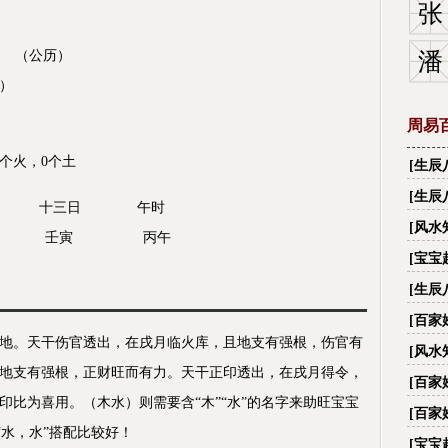
张
分 （公历）
潘
历）
周易
个火，0个土
[
生辰
财,看
[
生辰
十月 十三日 午时
[
风水
亥 壬寅 丙午
[
宝宝
[
生辰
名字
[
百家
地。天干伤官透出，在戌月临火库，且地支有强根，伤官有
字_
[
风水
地支有强根，正财旺而有力。天干正印透出，在戌月得令，
际国
[
百家
比为喜用。（木水）则需要含“木”“水”的名字来助旺宝宝
字_
[
百家
“水，水”搭配比较好！
字_
[
宝宝