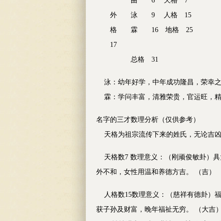
曲 6 天格 7
外 泳 9 人格 15
格 霖 16 地格 25
17
总格 31
泳：幼年好学，中年成功隆昌，荣幸之字
霖：学问丰富，清雅荣贵，官运旺，精明
名字的三才数理分析（仅供参考）
天格为祖宗流传下来的姓氏，无论吉凶
天格数7 数理意义：（刚顽俊敏卦）具
外不和，女性用温和养德方吉。 （吉）
人格数15数理意义：（慈祥有德卦）福
获子孙及财富，晚年福祉无穷。 （大吉