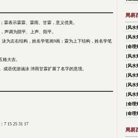
周易
；霖表示霖霖、霖雨、甘霖，意义优美。
[
风水
lín，声调为阴平、上声、阳平。
有多
[
风水
；泳为左右结构，姓名学笔画9画；霖为上下结构，姓名学笔
大禁忌
[
命理
[
风水
，五格大吉。
越住
[
风水
”。成语优游涵泳 沛雨甘霖扩展了名字的意境。
[
风水
[
风水
[
风水
丑？
[
命理
[
命理
 25 31 17
周易