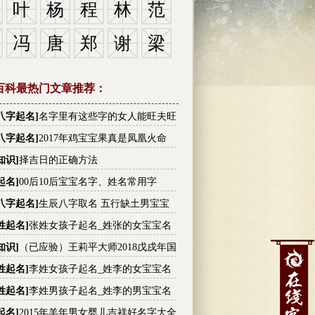
叶
杨
程
林
范
冯
唐
郑
谢
梁
百科最热门文章推荐：
八字起名
]
名字里有这些字的女人能旺夫旺
有没有你的
八字起名
]
2017年鸡宝宝果真是凤凰火命
知识
]
择吉日的正确方法
起名
]
00后10后宝宝名字、姓名常用字
八字起名
]
生辰八字取名 五行缺土男宝宝
大全
姓起名
]
张姓女孩子起名_姓张的女宝宝名
张姓高分名字大全
知识
]
（已应验）王莉平大师2018戊戌年国
内大事件预测
姓起名
]
李姓女孩子起名_姓李的女宝宝名
李姓高分名字大全
姓起名
]
李姓男孩子起名_姓李的男宝宝名
李姓高分名字大全
起名
]
2015年羊年男女婴儿吉祥好名字大全