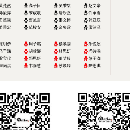
黄楚然
高子恒
吴秉桀
赵文豪
孙浚淳
宋宬羲
唐乐熹
许承睿
田堇谦
曹旭言
邵义博
韩亚辰
姜秉宏
范峻安
余奂霆
廖汐泽
陈玥伊
周子惠
杨唤雯
朱悦溪
马千涵
胡荧娜
林思妍
冯诗涵
梁宝仪
邓思妍
董艾玲
彭子洳
崔渃淇
韦雨慧
苏焕婷
陆思淇