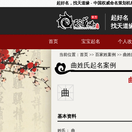
起好名，找天道缘 - 中国权威命名策划机
起好名
找天道
首页
宝宝起名
个人改
当前位置：
首页
>>
百家姓案例
>>
曲姓
曲姓氏起名案例
曲
基本资料
姓氏： 曲