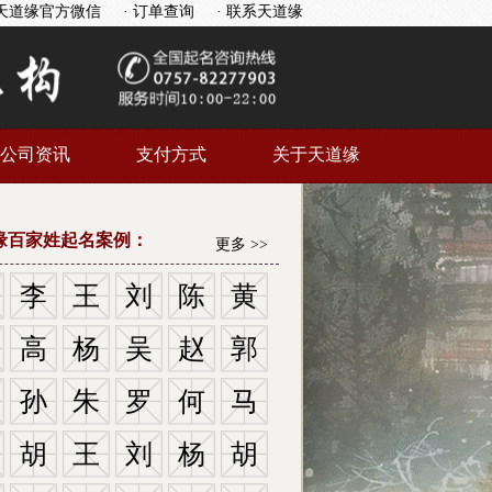
天道缘官方微信
· 订单查询
· 联系天道缘
公司资讯
支付方式
关于天道缘
缘百家姓起名案例：
更多 >>
李
王
刘
陈
黄
高
杨
吴
赵
郭
孙
朱
罗
何
马
胡
王
刘
杨
胡