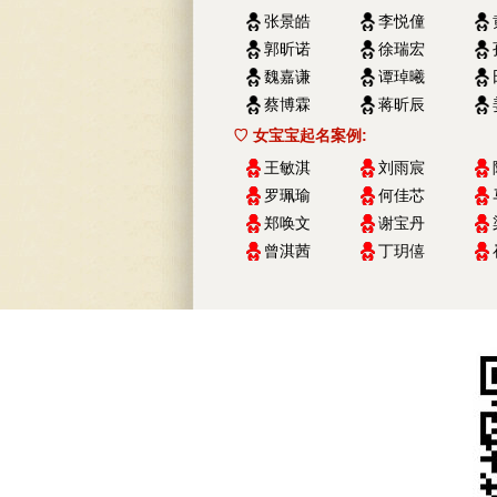
张景皓
李悦僮
郭昕诺
徐瑞宏
魏嘉谦
谭琸曦
蔡博霖
蒋昕辰
♡ 女宝宝起名案例:
王敏淇
刘雨宸
罗珮瑜
何佳芯
郑唤文
谢宝丹
曾淇茜
丁玥僖