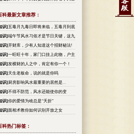
百科最新文章推荐：
知识
]
五毒月九毒日即将来临，五毒月到底
毒？男女禁忌不可不知！
知识
]
端午节风水习俗才是节日关键，这九
你不可不知!
知识
]
开财库，少有人知道这个招财秘法!
知识
]
一旺旺十年，家门口挂上此物，户主
越有钱
知识
]
发横财的人之中，肯定有你一个！
知识
]
天生老板命，说的就是你吗
知识
]
厨房影响风水最重要的居然是...
知识
]
不得不防范，风水还能使你的变
！
知识
]
你的爱情为啥总是“夭折”
知识
]
面相术教你如何识别开放之女
百科热门标签：