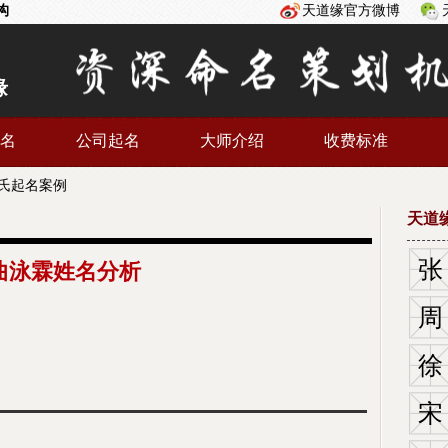
构
天道缘官方微博
缘
名
公司起名
大师介绍
收费标准
氏起名案例
天道
张
曲泳霖姓名分析
周
徐
宋