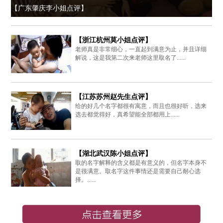
【广东肇庆李小姐点评】
【浙江杭州莫小姐点评】
老师真是非常细心，一直起到满意为止，并且详细
解说，这是我第二次来老师这里取名了......
【江苏苏州赵先生点评】
给的好几个名字都很有寓意，而且也很好听，选来
选去都觉得好，真希望能全部都用上......
【湖北武汉陈小姐点评】
取的名字解释的含义都是有意义的，但名字本身不
是很满意。取名字这件事情还是需要自己耐心选
择。......