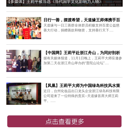
【多媒体】王莉平被当选《当代国学文化影响力人物》
日行一善，摆渡希望，天道缘王师傅携手百
天道缘与一日三善群全体群员积极支持百度公益慈
度爱心同行
善大行动，捐赠善款和物资，支持善行天下.....
【中国网】王莉平赴浙江舟山，为同好剖析
据有关媒体报道，11月1日晚上，王莉平大师应邀参
周易思想
加第二天在浙江舟山举办的“普陀山论坛”.....
【凤凰】王莉平大师为中国绿岛科技风水策
近日，台州化妆品出口龙头企业浙江绿岛科技有限
划布局
公司迎来了一位特殊的贵宾--天道缘首席大师王莉
平。......