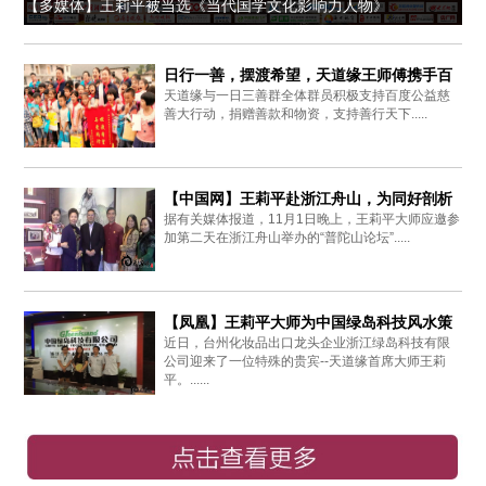
【多媒体】王莉平被当选《当代国学文化影响力人物》
日行一善，摆渡希望，天道缘王师傅携手百
天道缘与一日三善群全体群员积极支持百度公益慈
度爱心同行
善大行动，捐赠善款和物资，支持善行天下.....
【中国网】王莉平赴浙江舟山，为同好剖析
据有关媒体报道，11月1日晚上，王莉平大师应邀参
周易思想
加第二天在浙江舟山举办的“普陀山论坛”.....
【凤凰】王莉平大师为中国绿岛科技风水策
近日，台州化妆品出口龙头企业浙江绿岛科技有限
划布局
公司迎来了一位特殊的贵宾--天道缘首席大师王莉
平。......