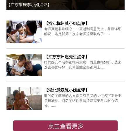
【广东肇庆李小姐点评】
【浙江杭州莫小姐点评】
老师真是非常细心，一直起到满意为止，并且详细
解说，这是我第二次来老师这里取名了......
【江苏苏州赵先生点评】
给的好几个名字都很有寓意，而且也很好听，选来
选去都觉得好，真希望能全部都用上......
【湖北武汉陈小姐点评】
取的名字解释的含义都是有意义的，但名字本身不
是很满意。取名字这件事情还是需要自己耐心选
择。......