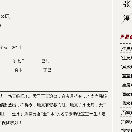
张
（公历）
潘
）
周易
个火，2个土
[
生辰
财,看
[
生辰
一月 初七日 巳时
[
风水
寅 癸未 丁巳
[
宝宝
[
生辰
名字
[
百家
力，伤官临旺地。天干正官透出，在寅月得令，地支有强根
字_
[
风水
偏财透出，不得令，地支有强根而旺。地支子水比肩，天干
际国
[
百家
。（金水）则需要含“金”“水”的名字来助旺宝宝一生！建
字_
[
百家
”搭配比较好！
字_
[
宝宝