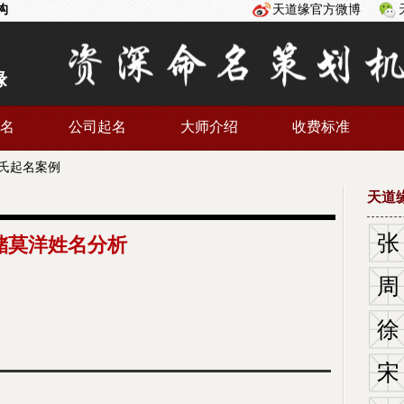
构
天道缘官方微博
缘
名
公司起名
大师介绍
收费标准
氏起名案例
天道
张
储莫洋姓名分析
周
徐
宋