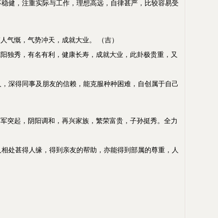
健，注重实际与工作，理想高远，自律甚严，比较容易受
伟人气慨，气势冲天，成就大业。 （吉）
阳独秀，有名有利，健康长寿，成就大业，此卦极贵重，又
深得同事及朋友的信赖，能克服种种困难，自创属于自己
军突起，阴阳调和，再兴家族，繁荣富贵，子孙挺秀。全力
处甚得人缘，得到亲友的帮助，亦能得到部属的尊重，人