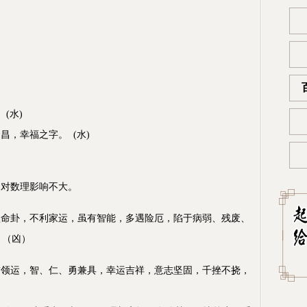
(水)
，幸福之字。 (水)
对数理影响不大。
命卦，不利家运，虽有智能，多遇险厄，陷于病弱、残废、
 （凶）
领运，智、仁、勇兼具，幸运吉祥，意志坚固，千挫不挠，
）