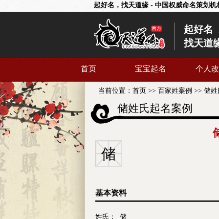
起好名，找天道缘 - 中国权威命名策划机
起好名
找天道
首页
宝宝起名
个人改
当前位置：
首页
>>
百家姓案例
>>
储姓
储姓氏起名案例
储
基本资料
姓氏： 储