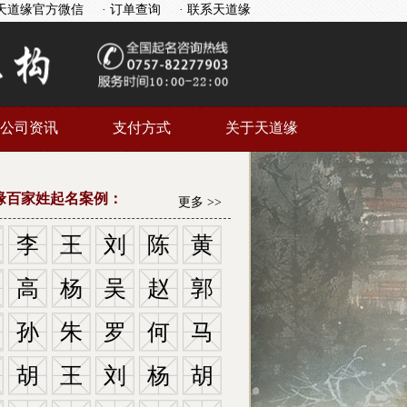
天道缘官方微信
· 订单查询
· 联系天道缘
公司资讯
支付方式
关于天道缘
缘百家姓起名案例：
更多 >>
李
王
刘
陈
黄
高
杨
吴
赵
郭
孙
朱
罗
何
马
胡
王
刘
杨
胡