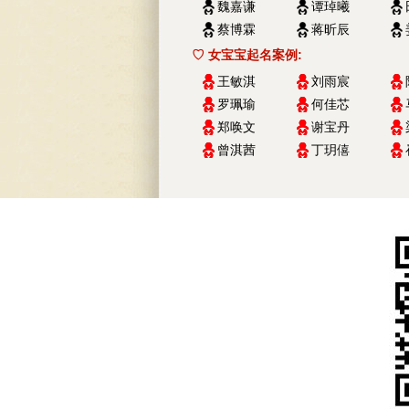
魏嘉谦
谭琸曦
蔡博霖
蒋昕辰
♡ 女宝宝起名案例:
王敏淇
刘雨宸
罗珮瑜
何佳芯
郑唤文
谢宝丹
曾淇茜
丁玥僖