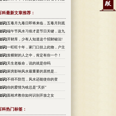
百科最新文章推荐：
知识
]
五毒月九毒日即将来临，五毒月到底
毒？男女禁忌不可不知！
知识
]
端午节风水习俗才是节日关键，这九
你不可不知!
知识
]
开财库，少有人知道这个招财秘法!
知识
]
一旺旺十年，家门口挂上此物，户主
越有钱
知识
]
发横财的人之中，肯定有你一个！
知识
]
天生老板命，说的就是你吗
知识
]
厨房影响风水最重要的居然是...
知识
]
不得不防范，风水还能使你的变
！
知识
]
你的爱情为啥总是“夭折”
知识
]
面相术教你如何识别开放之女
百科热门标签：