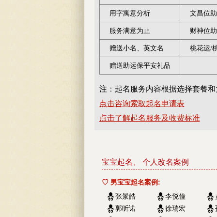
用字寓意分析
文昌位助
服务满意为止
财神位助
赠送小名、英文名
桃花运/
赠送助运保平安礼品
注：起名服务内容根据选择套餐和
点击咨询索取起名申请表
点击了解起名服务及收费标准
宝宝起名、 个人改名案例
♡ 男宝宝起名案例:
张景皓
李悦僮
郭昕诺
徐瑞宏