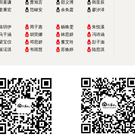
田堇谦
曹旭言
邵义博
韩亚辰
姜秉宏
范峻安
余奂霆
廖汐泽
陈玥伊
周子惠
杨唤雯
朱悦溪
马千涵
胡荧娜
林思妍
冯诗涵
梁宝仪
邓思妍
董艾玲
彭子洳
崔渃淇
韦雨慧
苏焕婷
陆思淇