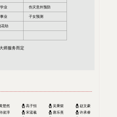
学业
伤灾意外预防
事业
子女预测
桃花劫
大师服务而定
黄楚然
高子恒
吴秉桀
赵文豪
孙浚淳
宋宬羲
唐乐熹
许承睿