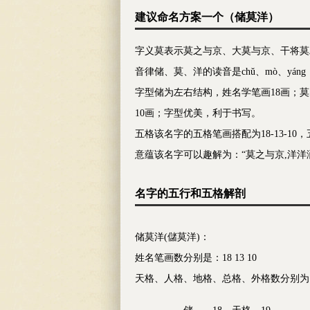
建议命名方案一个（
储莫洋）
字义莫表示莫之与京、大莫与京、干将莫
音律储、莫、洋的读音是chǔ、mò、yá
字型储为左右结构，姓名学笔画18画；
10画；字型优美，利于书写。
五格该名字的五格笔画搭配为18-13-10
意蕴该名字可以趣解为：“莫之与京,洋洋
名字的五行和五格解剖
储莫洋(儲莫洋)：
姓名笔画数分别是：18 13 10
天格、人格、地格、总格、外格数分别为：19 3