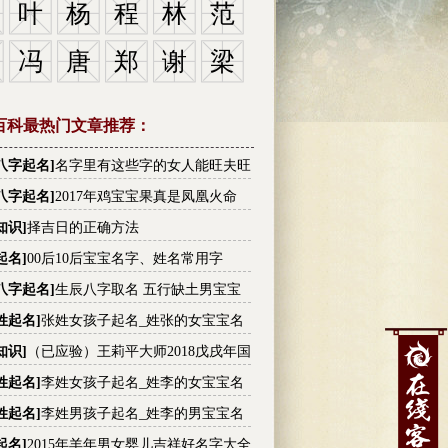
叶
杨
程
林
范
冯
唐
郑
谢
梁
百科最热门文章推荐：
八字起名
]
名字里有这些字的女人能旺夫旺
有没有你的
八字起名
]
2017年鸡宝宝果真是凤凰火命
知识
]
择吉日的正确方法
起名
]
00后10后宝宝名字、姓名常用字
八字起名
]
生辰八字取名 五行缺土男宝宝
大全
姓起名
]
张姓女孩子起名_姓张的女宝宝名
张姓高分名字大全
知识
]
（已应验）王莉平大师2018戊戌年国
内大事件预测
姓起名
]
李姓女孩子起名_姓李的女宝宝名
李姓高分名字大全
姓起名
]
李姓男孩子起名_姓李的男宝宝名
李姓高分名字大全
起名
]
2015年羊年男女婴儿吉祥好名字大全