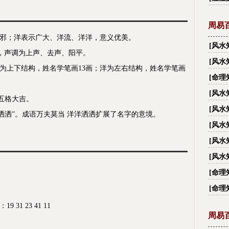
周易
邪；洋表示广大、洋流、洋洋，意义优美。
[
风水
ng，声调为上声、去声、阳平。
有多
[
风水
莫为上下结构，姓名学笔画13画；洋为左右结构，姓名学笔画
大禁忌
[
命理
[
风水
，五格大吉。
越住
[
风水
洒洒”。成语万夫莫当 洋洋洒洒扩展了名字的意境。
[
风水
[
风水
[
风水
丑？
[
命理
[
命理
1 23 41 11
周易