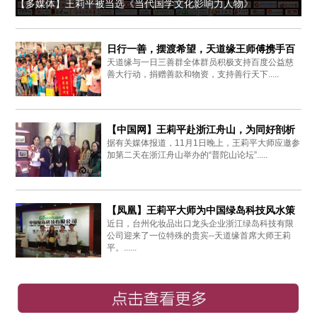
【多媒体】王莉平被当选《当代国学文化影响力人物》
日行一善，摆渡希望，天道缘王师傅携手百
天道缘与一日三善群全体群员积极支持百度公益慈
度爱心同行
善大行动，捐赠善款和物资，支持善行天下.....
【中国网】王莉平赴浙江舟山，为同好剖析
据有关媒体报道，11月1日晚上，王莉平大师应邀参
周易思想
加第二天在浙江舟山举办的“普陀山论坛”.....
【凤凰】王莉平大师为中国绿岛科技风水策
近日，台州化妆品出口龙头企业浙江绿岛科技有限
划布局
公司迎来了一位特殊的贵宾--天道缘首席大师王莉
平。......