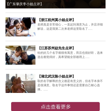
【广东肇庆李小姐点评】
【浙江杭州莫小姐点评】
老师真是非常细心，一直起到满意为止，并且详细
解说，这是我第二次来老师这里取名了......
【江苏苏州赵先生点评】
给的好几个名字都很有寓意，而且也很好听，选来
选去都觉得好，真希望能全部都用上......
【湖北武汉陈小姐点评】
取的名字解释的含义都是有意义的，但名字本身不
是很满意。取名字这件事情还是需要自己耐心选
择。......