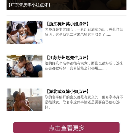
【广东肇庆李小姐点评】
【浙江杭州莫小姐点评】
老师真是非常细心，一直起到满意为止，并且详细
解说，这是我第二次来老师这里取名了......
【江苏苏州赵先生点评】
给的好几个名字都很有寓意，而且也很好听，选来
选去都觉得好，真希望能全部都用上......
【湖北武汉陈小姐点评】
取的名字解释的含义都是有意义的，但名字本身不
是很满意。取名字这件事情还是需要自己耐心选
择。......