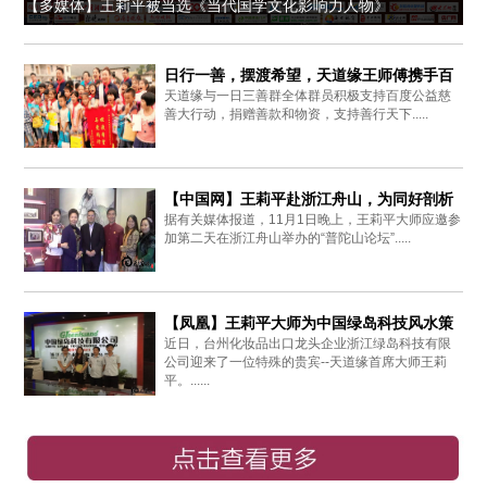
【多媒体】王莉平被当选《当代国学文化影响力人物》
日行一善，摆渡希望，天道缘王师傅携手百
天道缘与一日三善群全体群员积极支持百度公益慈
度爱心同行
善大行动，捐赠善款和物资，支持善行天下.....
【中国网】王莉平赴浙江舟山，为同好剖析
据有关媒体报道，11月1日晚上，王莉平大师应邀参
周易思想
加第二天在浙江舟山举办的“普陀山论坛”.....
【凤凰】王莉平大师为中国绿岛科技风水策
近日，台州化妆品出口龙头企业浙江绿岛科技有限
划布局
公司迎来了一位特殊的贵宾--天道缘首席大师王莉
平。......