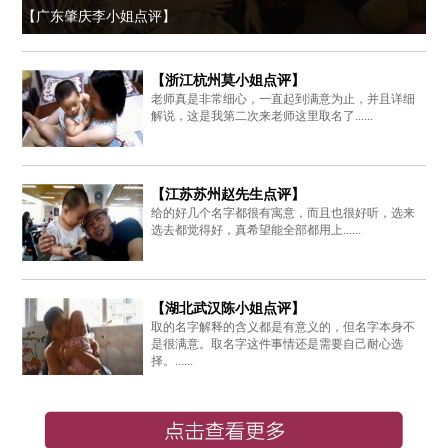
【广东肇庆李小姐点评】
【浙江杭州莫小姐点评】
老师真是非常细心，一直起到满意为止，并且详细
解说，这是我第二次来老师这里取名了......
【江苏苏州赵先生点评】
给的好几个名字都很有寓意，而且也很好听，选来
选去都觉得好，真希望能全部都用上......
【湖北武汉陈小姐点评】
取的名字解释的含义都是有意义的，但名字本身不
是很满意。取名字这件事情还是需要自己耐心选
择。......