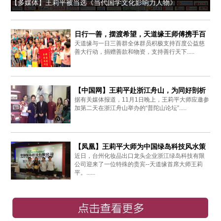
【多媒体】王莉平被当选《当代国学文化影响力人物》
日行一善，摆渡希望，天道缘王师傅携手百
天道缘与一日三善群全体群员积极支持百度公益慈
度爱心同行
善大行动，捐赠善款和物资，支持善行天下.....
【中国网】王莉平赴浙江舟山，为同好剖析
据有关媒体报道，11月1日晚上，王莉平大师应邀参
周易思想
加第二天在浙江舟山举办的“普陀山论坛”.....
【凤凰】王莉平大师为中国绿岛科技风水策
近日，台州化妆品出口龙头企业浙江绿岛科技有限
划布局
公司迎来了一位特殊的贵宾--天道缘首席大师王莉
平。......