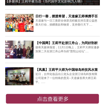
【多媒体】王莉平被当选《当代国学文化影响力人物》
日行一善，摆渡希望，天道缘王师傅携手百
天道缘与一日三善群全体群员积极支持百度公益慈
度爱心同行
善大行动，捐赠善款和物资，支持善行天下.....
【中国网】王莉平赴浙江舟山，为同好剖析
据有关媒体报道，11月1日晚上，王莉平大师应邀参
周易思想
加第二天在浙江舟山举办的“普陀山论坛”.....
【凤凰】王莉平大师为中国绿岛科技风水策
近日，台州化妆品出口龙头企业浙江绿岛科技有限
划布局
公司迎来了一位特殊的贵宾--天道缘首席大师王莉
平。......