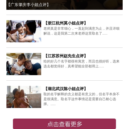
【广东肇庆李小姐点评】
【浙江杭州莫小姐点评】
老师真是非常细心，一直起到满意为止，并且详细
解说，这是我第二次来老师这里取名了......
【江苏苏州赵先生点评】
给的好几个名字都很有寓意，而且也很好听，选来
选去都觉得好，真希望能全部都用上......
【湖北武汉陈小姐点评】
取的名字解释的含义都是有意义的，但名字本身不
是很满意。取名字这件事情还是需要自己耐心选
择。......