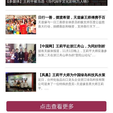
【多媒体】王莉平被当选《当代国学文化影响力人物》
日行一善，摆渡希望，天道缘王师傅携手百
天道缘与一日三善群全体群员积极支持百度公益慈
度爱心同行
善大行动，捐赠善款和物资，支持善行天下.....
【中国网】王莉平赴浙江舟山，为同好剖析
据有关媒体报道，11月1日晚上，王莉平大师应邀参
周易思想
加第二天在浙江舟山举办的“普陀山论坛”.....
【凤凰】王莉平大师为中国绿岛科技风水策
近日，台州化妆品出口龙头企业浙江绿岛科技有限
划布局
公司迎来了一位特殊的贵宾--天道缘首席大师王莉
平。......