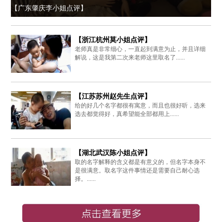
【广东肇庆李小姐点评】
【浙江杭州莫小姐点评】
老师真是非常细心，一直起到满意为止，并且详细
解说，这是我第二次来老师这里取名了......
【江苏苏州赵先生点评】
给的好几个名字都很有寓意，而且也很好听，选来
选去都觉得好，真希望能全部都用上......
【湖北武汉陈小姐点评】
取的名字解释的含义都是有意义的，但名字本身不
是很满意。取名字这件事情还是需要自己耐心选
择。......