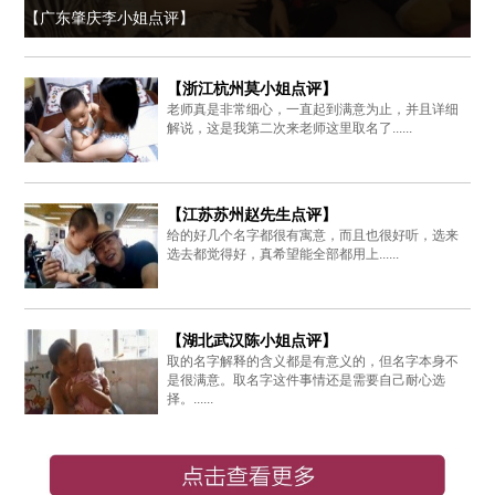
【广东肇庆李小姐点评】
【浙江杭州莫小姐点评】
老师真是非常细心，一直起到满意为止，并且详细
解说，这是我第二次来老师这里取名了......
【江苏苏州赵先生点评】
给的好几个名字都很有寓意，而且也很好听，选来
选去都觉得好，真希望能全部都用上......
【湖北武汉陈小姐点评】
取的名字解释的含义都是有意义的，但名字本身不
是很满意。取名字这件事情还是需要自己耐心选
择。......