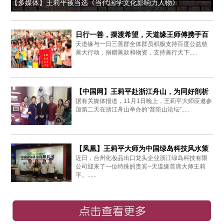
【多媒体】王莉平被当选《当代国学文化影响力人物》
日行一善，摆渡希望，天道缘王师傅携手百
天道缘与一日三善群全体群员积极支持百度公益慈
度爱心同行
善大行动，捐赠善款和物资，支持善行天下.....
【中国网】王莉平赴浙江舟山，为同好剖析
据有关媒体报道，11月1日晚上，王莉平大师应邀参
周易思想
加第二天在浙江舟山举办的“普陀山论坛”.....
【凤凰】王莉平大师为中国绿岛科技风水策
近日，台州化妆品出口龙头企业浙江绿岛科技有限
划布局
公司迎来了一位特殊的贵宾--天道缘首席大师王莉
平。......