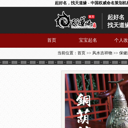
起好名，找天道缘 - 中国权威命名策划机
起好名
找天道
首页
宝宝起名
个人改
当前位置：
首页
>>
风水吉祥物
>>
保健