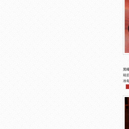
黑
却
冷却