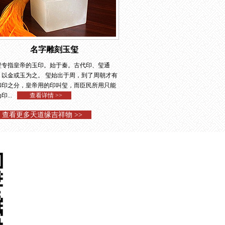
名字雕刻玉玺
玺专指皇帝的玉印。始于秦。古代印、玺通
，以金或玉为之。 玺始出于周，到了周朝才有
和印之分，皇帝用的印叫玺，而臣民所用只能
印...
查看详情 >>
查看更多天道缘吉祥物 >>