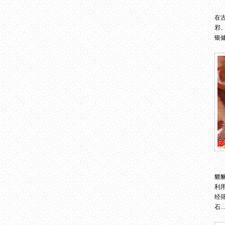
在
邪
银健
貔
利
经
石...