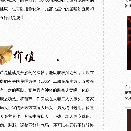
嘴小肚大，能将好的气场收纳为己有，也可以将坏的
为
神通
健康，也可以用作化煞。九宫飞星中的星曜如五黄和
五行都是属土。
芦是盛载灵丹妙药的法器，能吸取秽煞之气，所以在
疾病有关的星曜方位（2006年二黑在东南方，五黄在
在
有一定的帮助。葫芦具有神奇的助益夫妻缘、化病
把
的地
康之功效。将葫芦一件安放在夫妻二人的床头。若家
病人卧室的天医方或病人床头，男女均可选用。位置
天医方最佳。凡家中有病人、小孩、老人更应选用。
病、避邪、调整不好的气场，还可以在五行不好转换