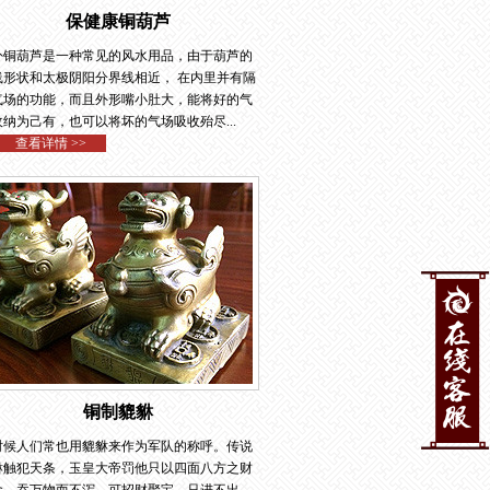
保健康铜葫芦
卦铜葫芦是一种常见的风水用品，由于葫芦的
线形状和太极阴阳分界线相近， 在内里并有隔
气场的功能，而且外形嘴小肚大，能将好的气
收纳为己有，也可以将坏的气场吸收殆尽...
查看详情 >>
铜制貔貅
时候人们常也用貔貅来作为军队的称呼。传说
貅触犯天条，玉皇大帝罚他只以四面八方之财