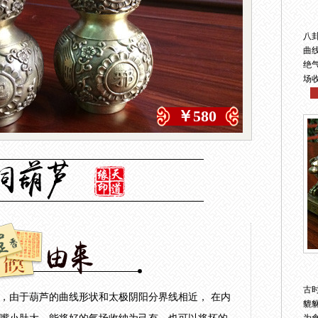
八
曲
绝
场
￥580
古
，由于葫芦的曲线形状和太极阴阳分界线相近， 在内
貔