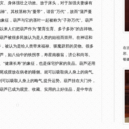
灾、身体强壮之功效。放于床头，对于加强夫妻缘有
禄"。其枝茎称为“蔓带”，谐音"万代"，故而“蒲芦蔓
的象征，葫芦与它的茎叶一起被称为"子孙万代"。葫芦
以来人们把葫芦作为“繁育生育、多子多孙”的吉祥物。
葫芦被很多民族认为是人类的始祖而崇拜。在神话和
伴，被认为是给人类带来福禄、驱魔辟邪的灵物。很多
在
邪
芦，如八仙中的铁拐李，寿星南极翁，济公和尚等。
银健
”、“健康长寿”的象征，也是保宅护家的良品。葫芦还用
尾或摆放在病者的睡侧。就可以吸取病人身上的病气,
,则可以吸取人身上的晦气,提升运势。葫芦挂在大门外，
葫芦已成为观赏、收藏、实用的上好佳品，是中华吉