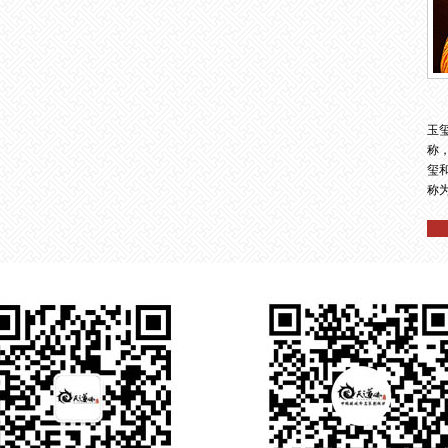
玉
称
玺
称为