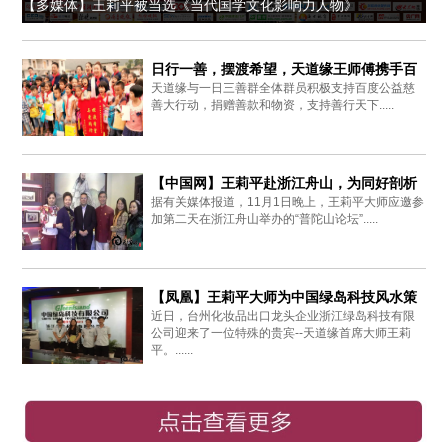
【多媒体】王莉平被当选《当代国学文化影响力人物》
日行一善，摆渡希望，天道缘王师傅携手百
天道缘与一日三善群全体群员积极支持百度公益慈
度爱心同行
善大行动，捐赠善款和物资，支持善行天下.....
【中国网】王莉平赴浙江舟山，为同好剖析
据有关媒体报道，11月1日晚上，王莉平大师应邀参
周易思想
加第二天在浙江舟山举办的“普陀山论坛”.....
【凤凰】王莉平大师为中国绿岛科技风水策
近日，台州化妆品出口龙头企业浙江绿岛科技有限
划布局
公司迎来了一位特殊的贵宾--天道缘首席大师王莉
平。......