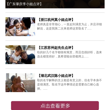
【广东肇庆李小姐点评】
【浙江杭州莫小姐点评】
老师真是非常细心，一直起到满意为止，并且详细
解说，这是我第二次来老师这里取名了......
【江苏苏州赵先生点评】
给的好几个名字都很有寓意，而且也很好听，选来
选去都觉得好，真希望能全部都用上......
【湖北武汉陈小姐点评】
取的名字解释的含义都是有意义的，但名字本身不
是很满意。取名字这件事情还是需要自己耐心选
择。......