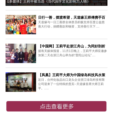
【多媒体】王莉平被当选《当代国学文化影响力人物》
日行一善，摆渡希望，天道缘王师傅携手百
天道缘与一日三善群全体群员积极支持百度公益慈
度爱心同行
善大行动，捐赠善款和物资，支持善行天下.....
【中国网】王莉平赴浙江舟山，为同好剖析
据有关媒体报道，11月1日晚上，王莉平大师应邀参
周易思想
加第二天在浙江舟山举办的“普陀山论坛”.....
【凤凰】王莉平大师为中国绿岛科技风水策
近日，台州化妆品出口龙头企业浙江绿岛科技有限
划布局
公司迎来了一位特殊的贵宾--天道缘首席大师王莉
平。......