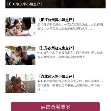
【广东肇庆李小姐点评】
【浙江杭州莫小姐点评】
老师真是非常细心，一直起到满意为止，并且详细
解说，这是我第二次来老师这里取名了......
【江苏苏州赵先生点评】
给的好几个名字都很有寓意，而且也很好听，选来
选去都觉得好，真希望能全部都用上......
【湖北武汉陈小姐点评】
取的名字解释的含义都是有意义的，但名字本身不
是很满意。取名字这件事情还是需要自己耐心选
择。......