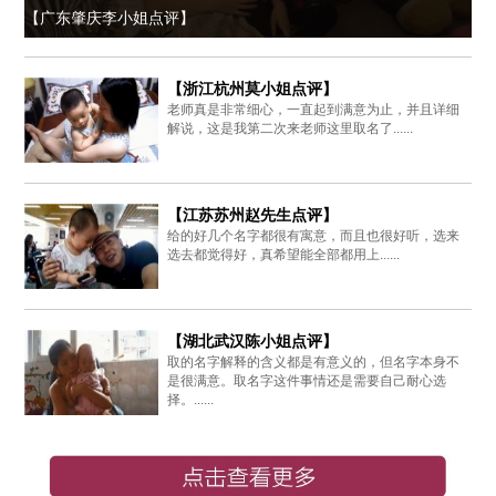
【广东肇庆李小姐点评】
【浙江杭州莫小姐点评】
老师真是非常细心，一直起到满意为止，并且详细
解说，这是我第二次来老师这里取名了......
【江苏苏州赵先生点评】
给的好几个名字都很有寓意，而且也很好听，选来
选去都觉得好，真希望能全部都用上......
【湖北武汉陈小姐点评】
取的名字解释的含义都是有意义的，但名字本身不
是很满意。取名字这件事情还是需要自己耐心选
择。......