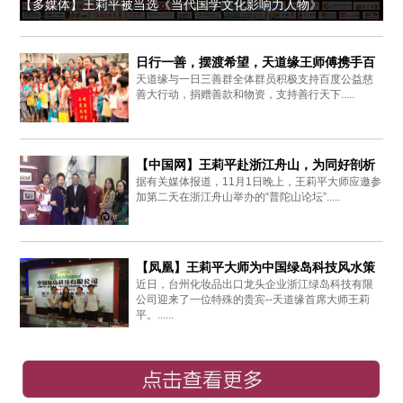
【多媒体】王莉平被当选《当代国学文化影响力人物》
日行一善，摆渡希望，天道缘王师傅携手百
天道缘与一日三善群全体群员积极支持百度公益慈
度爱心同行
善大行动，捐赠善款和物资，支持善行天下.....
【中国网】王莉平赴浙江舟山，为同好剖析
据有关媒体报道，11月1日晚上，王莉平大师应邀参
周易思想
加第二天在浙江舟山举办的“普陀山论坛”.....
【凤凰】王莉平大师为中国绿岛科技风水策
近日，台州化妆品出口龙头企业浙江绿岛科技有限
划布局
公司迎来了一位特殊的贵宾--天道缘首席大师王莉
平。......